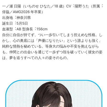
一ノ瀬 日陽（いちのせ ひなた／18 歳）CV︓陽野うた（所属︓
俳協／AMG2026 年卒業）
出身地︓神奈川県
誕生日︓5月5日
⾎液型︓AB 型身長︓156cm
自分に自信が持てず、つい一歩引いてしまう控えめな性格。し
かし、心の奥底には「声優になりたい」という誰よりも強く、
純粋な情熱を秘めている。等身大の悩みや不安を抱えながら
も、仲間との出会いを通じて一歩ずつ殻を破っていく彼女の姿
は、夢を追うすべての人々の姿そのもの。