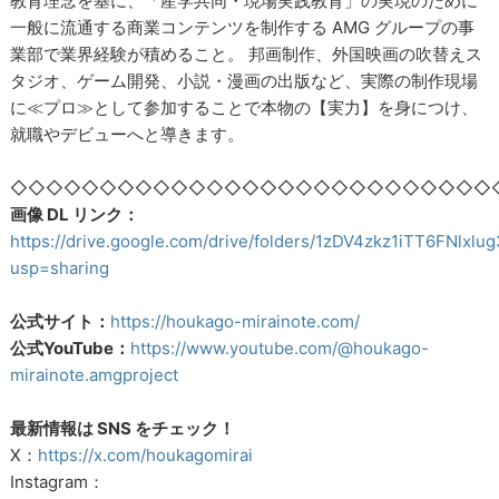
教育理念を基に、「産学共同・現場実践教育」の実現のために
一般に流通する商業コンテンツを制作する AMG グループの事
業部で業界経験が積めること。 邦画制作、外国映画の吹替えス
タジオ、ゲーム開発、小説・漫画の出版など、実際の制作現場
に≪プロ≫として参加することで本物の【実力】を身につけ、
就職やデビューへと導きます。
◇◇◇◇◇◇◇◇◇◇◇◇◇◇◇◇◇◇◇◇◇◇◇◇◇◇◇
画像 DL リンク：
https://drive.google.com/drive/folders/1zDV4zkz1iTT6FNlxl
usp=sharing
公式サイト：
https://houkago-mirainote.com/
公式YouTube：
https://www.youtube.com/@houkago-
mirainote.amgproject
最新情報は SNS をチェック！
X：
https://x.com/houkagomirai
Instagram：