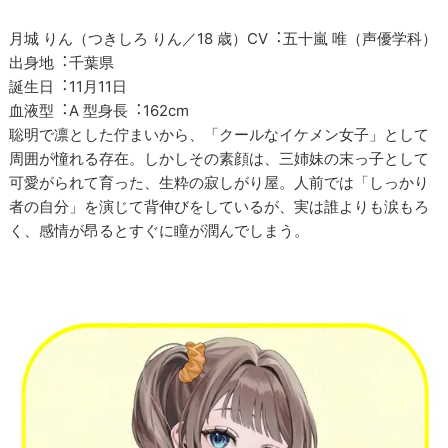
月城 りん（つきしろ りん／18 歳）CV︓五十嵐 唯（声優学科）
出身地︓千葉県
誕生日︓11月11日
⾎液型︓A 型身長︓162cm
聡明で凛とした佇まいから、「クールなイケメン女子」として
周囲が憧れる存在。しかしその素顔は、三姉妹の末っ子として
可愛がられて育った、生粋の寂しがり屋。人前では「しっかり
者の自分」を演じて背伸びをしているが、実は誰よりも涙もろ
く、感情が昂るとすぐに瞳が潤んでしまう。