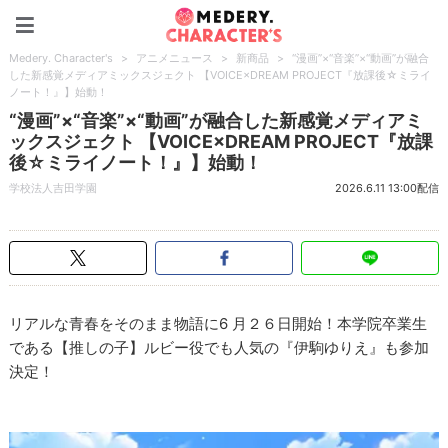
Medery. Character's
Medery. Character's
>
アニメニュース
>
新商品
>
“漫画”×“音楽”×“動画”が融合
した新感覚メディアミックスジェクト 【VOICE×DREAM PROJECT『放課後☆ミライ
ノート！』】始動！
“漫画”×“音楽”×“動画”が融合した新感覚メディアミ
ックスジェクト 【VOICE×DREAM PROJECT『放課
後☆ミライノート！』】始動！
学校法人吉田学園
2026.6.11 13:00配信
リアルな⻘春をそのまま物語に6 月２６日開始！本学院卒業生
である【推しの子】ルビー役でも人気の『伊駒ゆりえ』も参加
決定！