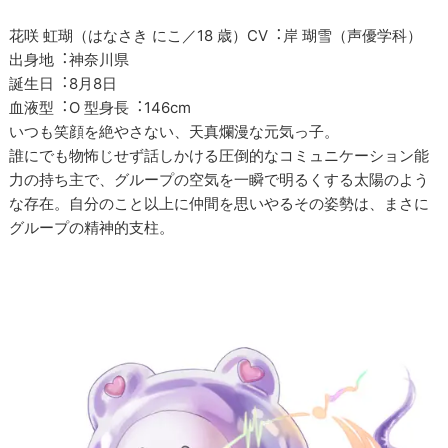
花咲 虹瑚（はなさき にこ／18 歳）CV︓岸 瑚雪（声優学科）
出身地︓神奈川県
誕生日︓8月8日
⾎液型︓O 型身長︓146cm
いつも笑顔を絶やさない、天真爛漫な元気っ子。
誰にでも物怖じせず話しかける圧倒的なコミュニケーション能
力の持ち主で、グループの空気を一瞬で明るくする太陽のよう
な存在。自分のこと以上に仲間を思いやるその姿勢は、まさに
グループの精神的支柱。