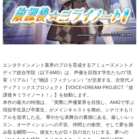
エンタテインメント業界のプロを育成するアミューズメントメ
ディア総合学院（以下AMG）は、声優を目指す学生たちの“現
実（リアル）”と“物語（フィクション）”が交差する、次世代メ
ディアミックスプロジェクト【VOICE×DREAM PROJECT『放
課後☆ミライノート！』】を始動します。
本作の最大の特徴は、「実際に声優業界を目指し、AMGで学ぶ
現役学生及び卒業生」がメインキャストを務め、シナリオもリ
アルを追求した点。 華やかな表舞台の裏側にある、厳しいレッ
スン、オーディションへの不安、仲間との衝突、そして夢を掴
み取る瞬間――。彼女たちが日々目の当たりにする、夢への