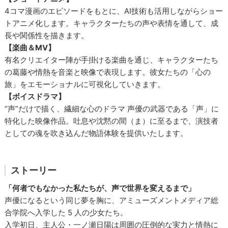
4コマ漫画のエピソードをもとに、AI技術も活用しながらショー
トアニメ化します。キャラクターたちの声や表情を通して、成
長や関係性を描きます。
【楽曲＆MV】
有名クリエイター陣が手掛ける楽曲を通じ、キャラクターたち
の葛藤や情熱を音楽と映像で表現します。彼女たちの「心の
旅」をエモーショナルに可視化していきます。
【ボイスドラマ】
“声”だけで描く、繊細な心のドラマ 声優の武器である「声」に
特化した映像作品。吐息や沈黙の間（ま）に至るまで、演技者
としての魂を吹き込んだ物語体験を提供いたします。
ストーリー
「何者でもなかった私たちが、声で世界を変えるまで」
声優になるという同じ夢を胸に、アミューズメントメディア総
合学院へ入学した 5 人の少女たち。
入学初日、主人公・一ノ瀬日陽は周囲の圧倒的な実力と情熱に