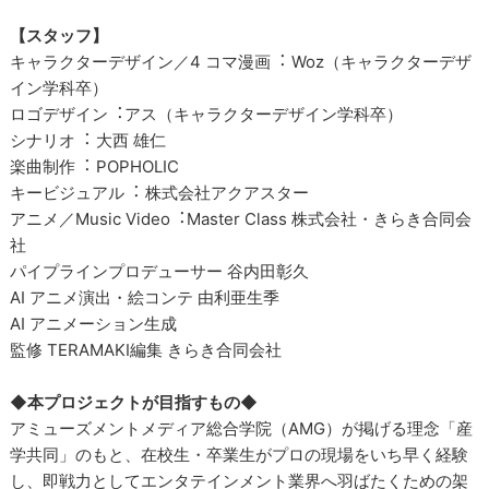
【スタッフ】
キャラクターデザイン／4 コマ漫画︓ Woz（キャラクターデザ
イン学科卒）
ロゴデザイン︓アス（キャラクターデザイン学科卒）
シナリオ︓ 大西 雄仁
楽曲制作︓ POPHOLIC
キービジュアル︓ 株式会社アクアスター
アニメ／Music Video︓Master Class 株式会社・きらき合同会
社
パイプラインプロデューサー 谷内田彰久
AI アニメ演出・絵コンテ 由利亜生季
AI アニメーション生成
監修 TERAMAKI編集 きらき合同会社
◆本プロジェクトが目指すもの◆
アミューズメントメディア総合学院（AMG）が掲げる理念「産
学共同」のもと、在校生・卒業生がプロの現場をいち早く経験
し、即戦力としてエンタテインメント業界へ⽻ばたくための架