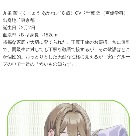
九条 茜（くじょう あかね／18 歳）CV︓千葉 遥（声優学科）
出身地︓東京都
誕生日︓2月2日
⾎液型︓B 型身長︓152cm
裕福な家庭で大切に育てられた、正真正銘のお嬢様。常に優雅
で、同級生に対しても丁寧な敬語で接するが、その敬語はどこ
か個性的。おっとりとした天然な性格に見えるが、実はグルー
プの中で一番の「怖いもの知らず」。