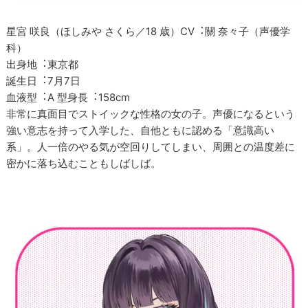
星宮 咲良（ほしみや さくら／18 歳）CV︓關 奈々子（声優学
科）
出身地︓東京都
誕生日︓7月7日
⾎液型︓A 型身長︓158cm
⾮常に真面目でストイックな性格の女の子。声優になるという
強い意志を持って入学した、自他ともに認める「意識高い
系」。人一倍のやる気が空回りしてしまい、周囲との温度差に
密かに落ち込むこともしばしば。