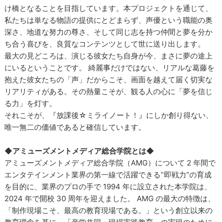
け橋となることを目指しています。本プロジェクトを通じて、
私たちは単なる物語の提供にとどまらず、声優という職能の奥
深さ、地道な努力の尊さ、そして同じ志を持つ仲間と夢を分か
ち合う喜びを、良質なコンテンツとして世に送り出します。
最大の見どころは、演じる彼女たち自身が今、まさに夢の途上
にいるということです。 綺麗事だけではない、リアルな葛藤を
抱えた彼女たちの「声」だからこそ、画面を越えて届く切実な
リアリティがある。その熱量こそが、観る人の心に「夢を信じ
る力」を灯す。
それこそが、『放課後☆ミライノート！』にしか創り得ない、
唯一無⼆の価値であると確信しています。
◆アミューズメントメディア総合学院とは◆
アミューズメントメディア総合学院（AMG）について 2 年間で
エンタテインメント業界の第一線で活躍できる‟即戦力”の育成
を目的に、業界のプロの手で 1994 年に設立された本学院は、
2024 年で開校 30 周年を迎えました。 AMG の最大の特徴は、
「制作現場こそ、最高の教育現場である。」という創立以来の