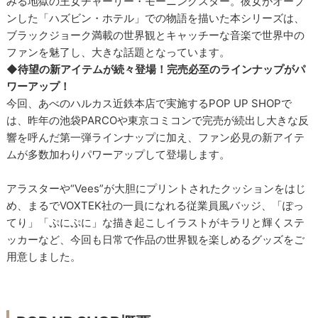
みる地獄の王女チャーリー・モーニングスター。彼女がオープ
ンした「ハズビン・ホテル」での物語を描いた本シリーズは、
ブラックジョーク満載の世界観とキャッチーな音楽で世界中の
ファンを魅了し、大きな話題となっています。
◆待望の新アイテムが続々登場！完売必至のラインナップがパ
ワーアップ！
今回、あべのハルカス近鉄本店で実施するPOP UP SHOPで
は、昨年の池袋PARCOや東京コミコンで完売が続出し大きな反
響を呼んだ第一弾ラインナップに加え、ファン必見の新アイテ
ムが多数加わりパワーアップして登場します。
アラスターや“Vees”が大胆にプリントされたクッションをはじ
め、まるでVOXTEK社の一員になれる従業員風バッジ、「ぽっ
てり」「ぷにぷに」な描き起こしイラストがキラリと輝くステ
ッカーなど、今回も日常で作品の世界観を楽しめるグッズをご
用意しました。