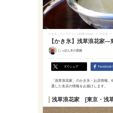
>
>
かき氷・アイスクリーム特集-mimot.
かき氷
【かき氷】浅草浪花家—
にっぽん氷の図鑑
Xでシェア
Faceboo
「浅草浪花家」のかき氷・お店情報。6
選した名店の情報をお届けします。
浅草浪花家 [東京・浅草