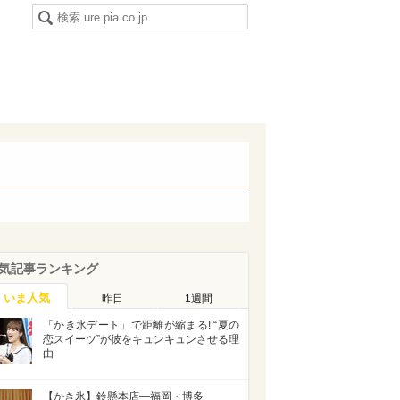
気記事ランキング
いま人気
昨日
1週間
「かき氷デート」で距離が縮まる! “夏の
恋スイーツ”が彼をキュンキュンさせる理
由
【かき氷】鈴懸本店—福岡・博多