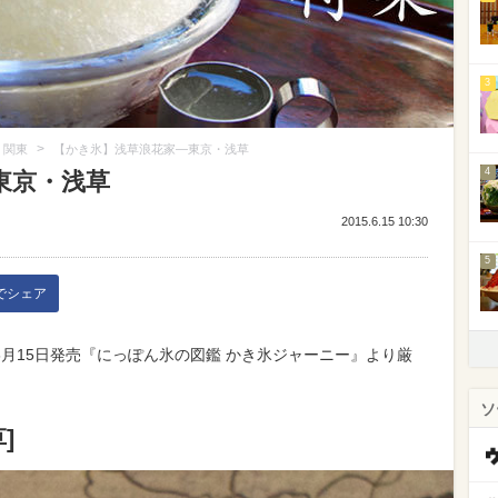
3
>
関東
【かき氷】浅草浪花家—東京・浅草
4
東京・浅草
2015.6.15 10:30
5
kでシェア
月15日発売『にっぽん氷の図鑑 かき氷ジャーニー』より厳
ソ
]