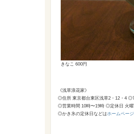
きなこ 600円
《浅草浪花家》
◎住所 東京都台東区浅草2・12・4 ◎電話
◎営業時間 10時〜19時 ◎定休日 
◎かき氷の定休日などは
ホームページ