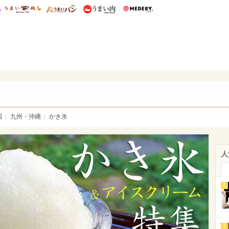
総研 ディズニー特集
mimot.
うまいめし
うまいパン
うまい肉
Medery.
氷・アイスクリーム特集-mimot.
国
九州・沖縄
かき氷
人
1
2