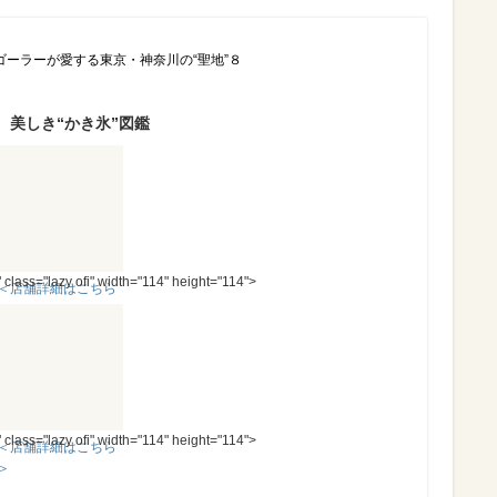
ゴーラーが愛する東京・神奈川の“聖地”８
。美しき“かき氷”図鑑
" class="lazy ofi" width="114" height="114">
＜店舗詳細はこちら
＞
" class="lazy ofi" width="114" height="114">
＜店舗詳細はこちら
＞