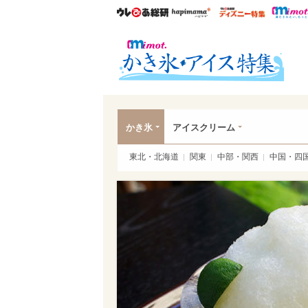
ウレぴあ総研
ハピママ*
ウレぴあ
かき
かき氷
アイスクリーム
東北・北海道
関東
中部・関西
中国・四