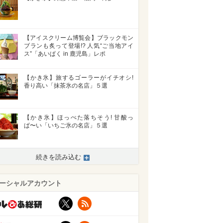
【アイスクリーム博覧会】ブラックモン
ブランも炙って登場!? 人気“ご当地アイ
ス”「あいぱく in 鹿児島」レポ
【かき氷】旅するゴーラーがイチオシ!
香り高い「抹茶氷の名店」５選
【かき氷】ほっぺた落ちそう! 甘酸っ
ぱ〜い「いちご氷の名店」５選
続きを読み込む
ーシャルアカウント
X
RSS