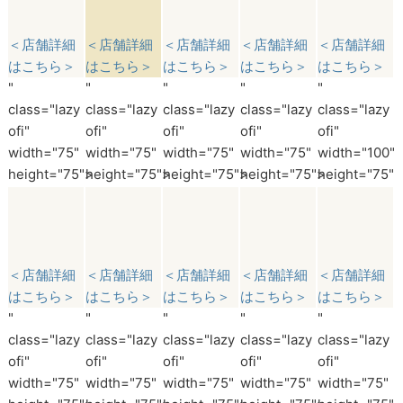
＜店舗詳細
＜店舗詳細
＜店舗詳細
＜店舗詳細
＜店舗詳細
はこちら＞
はこちら＞
はこちら＞
はこちら＞
はこちら＞
"
"
"
"
"
class="lazy
class="lazy
class="lazy
class="lazy
class="lazy
ofi"
ofi"
ofi"
ofi"
ofi"
width="75"
width="75"
width="75"
width="75"
width="100"
height="75">
height="75">
height="75">
height="75">
height="75">
＜店舗詳細
＜店舗詳細
＜店舗詳細
＜店舗詳細
＜店舗詳細
はこちら＞
はこちら＞
はこちら＞
はこちら＞
はこちら＞
"
"
"
"
"
class="lazy
class="lazy
class="lazy
class="lazy
class="lazy
ofi"
ofi"
ofi"
ofi"
ofi"
width="75"
width="75"
width="75"
width="75"
width="75"