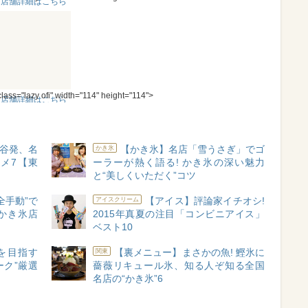
＜店舗詳細はこちら
＞
class="lazy ofi" width="114" height="114">
＜店舗詳細はこちら
＞
渋谷発、名
【かき氷】名店「雪うさぎ」でゴ
かき氷
メ7【東
ーラーが熱く語る! かき氷の深い魅力
と“美しくいただく”コツ
全手動”で
【アイス】評論家イチオシ!
アイスクリーム
かき氷店
2015年真夏の注目「コンビニアイス」
ベスト10
を目指す
【裏メニュー】まさかの魚! 鰹氷に
関東
ーク”厳選
薔薇リキュール氷、知る人ぞ知る全国
名店の“かき氷”6