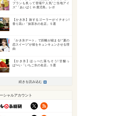
ブランも炙って登場!? 人気“ご当地アイ
ス”「あいぱく in 鹿児島」レポ
【かき氷】旅するゴーラーがイチオシ!
香り高い「抹茶氷の名店」５選
「かき氷デート」で距離が縮まる! “夏の
恋スイーツ”が彼をキュンキュンさせる理
由
【かき氷】ほっぺた落ちそう! 甘酸っ
ぱ〜い「いちご氷の名店」５選
続きを読み込む
>
ーシャルアカウント
X
RSS