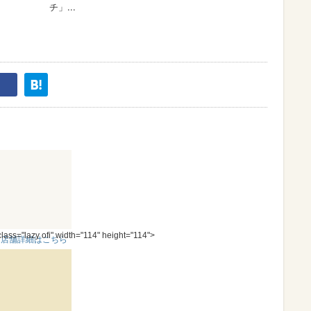
class="lazy ofi" width="114" height="114">
＜店舗詳細はこちら
＞