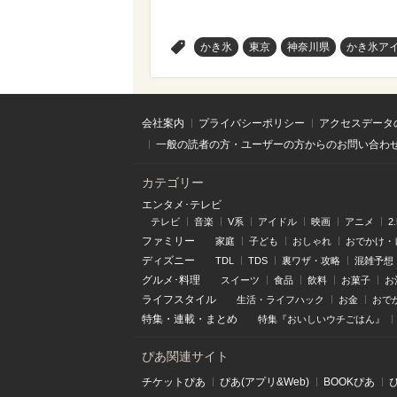
>
かき氷
東京
神奈川県
かき氷ア
会社案内
プライバシーポリシー
アクセスデータ
一般の読者の方・ユーザーの方からのお問い合わ
カテゴリー
エンタメ･テレビ
テレビ
音楽
V系
アイドル
映画
アニメ
2
ファミリー
家庭
子ども
おしゃれ
おでかけ・
ディズニー
TDL
TDS
裏ワザ・攻略
混雑予想
グルメ･料理
スイーツ
食品
飲料
お菓子
お
ライフスタイル
生活・ライフハック
お金
おで
特集
・
連載
・
まとめ
特集『おいしいウチごはん』
ぴあ関連サイト
チケットぴあ
ぴあ(アプリ&Web)
BOOKぴあ