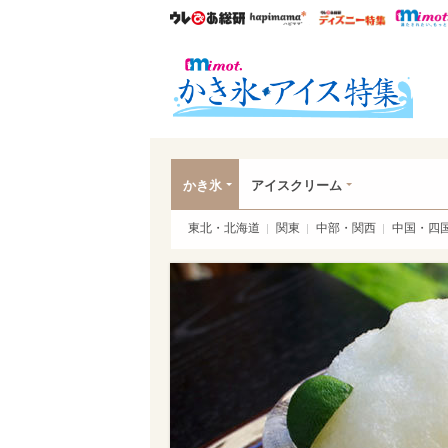
ウレぴあ総研
ハピママ*
ウレぴあ
かき
かき氷
アイスクリーム
東北・北海道
関東
中部・関西
中国・四