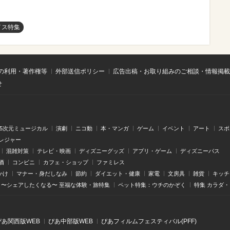
イス特集
の利用・著作権等
外部送信ポリシー
広告出稿・お取り組みのご相談・情報掲載
せ
.5次元ミュージカル
演劇
ニコ動
本・マンガ
ゲーム
イベント
アート
スポ
レジャー
混雑対策
テレビ・映画
ディズニーグッズ
アプリ・ゲーム
ディズニーパス
酒
コンビニ
カフェ・ショップ
ファミレス
かけ
マナー・身だしなみ
節約
ダイエット・健康
家電
文房具
雑貨
キッチ
〜シェアしたくなる〜 至福な体験・旅特集
ペット特集：ウチのかぞく
特集 カラダ
ぴあ関⻄版WEB
ぴあ中部版WEB
ぴあフィルムフェスティバル(PFF)