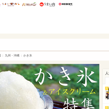
総研 ディズニー特集
mimot.
うまいめし
うまいパン
うまい肉
Medery.
氷・アイスクリーム特集-mimot.
国
九州・沖縄
かき氷
人
1
2