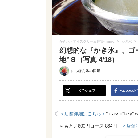
>
>
かき氷・アイスクリーム特集-mimot.
かき氷
幻想的な『かき氷』、ゴ
地”８（写真 4/18）
にっぽん氷の図鑑
Xでシェア
Faceboo
＜店舗詳細はこちら＞
" class="lazy" 
<
ちもと／800円コース 864円
＜店舗