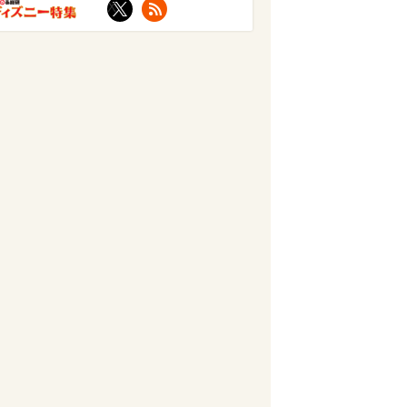
X
RSS