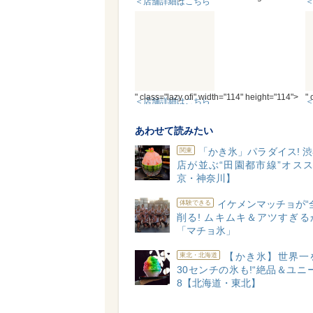
＜店舗詳細はこちら
＞
" class="lazy ofi" width="114" height="114">
" 
＜店舗詳細はこちら
＞
あわせて読みたい
「かき氷」パラダイス! 
関東
店が並ぶ“田園都市線”オスス
京・神奈川】
イケメンマッチョが“
体験できる
削る! ムキムキ＆アツすぎる
「マチョ氷」
【かき氷】世界一
東北・北海道
30センチの氷も!“絶品＆ユニ
8【北海道・東北】