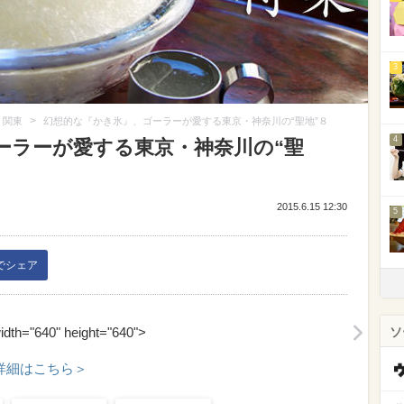
3
>
関東
幻想的な『かき氷』、ゴーラーが愛する東京・神奈川の“聖地”８
4
ーラーが愛する東京・神奈川の“聖
2015.6.15 12:30
5
kでシェア
width="640" height="640">
ソ
詳細はこちら＞