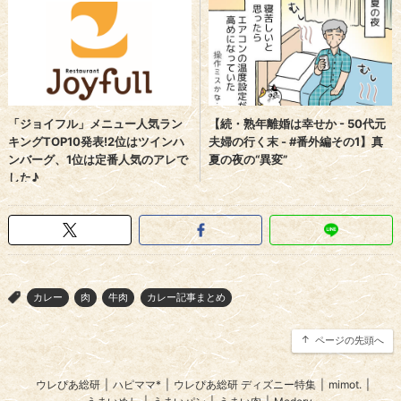
カレー
肉
牛肉
カレー記事まとめ
>
ページの先頭へ
ウレぴあ総研
|
ハピママ*
|
ウレぴあ総研 ディズニー特集
|
mimot.
|