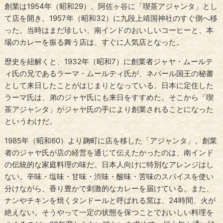
創業は1954年（昭和29）。阿佐ヶ谷に「喫茶アジャンタ」とし
て店を開き、1957年（昭和32）に九段上靖国神社のすぐ側へ移
った。当時はまだ珍しい、南インドのおいしいコーヒーと、本
場のカレーを振る舞う店は、すぐに人気店となった。
歴史を紐解くと、1932年（昭和7）に創業者ジャヤ・ムールテ
ィ氏の兄であるラーマ・ムールティ氏が、ネパール国王の秘書
として来日したことがはじまりとなっている。日本に定住した
ラーマ氏は、弟のジャヤ氏にも来日をすすめた。そこから「喫
茶アジャンタ」がジャヤ氏の手により創業されることになった
というわけだ。
1985年（昭和60）より麹町に店を移した「アジャンタ」。創業
者のジャヤ氏が店の経営を通じて伝えたかったのは、南インド
の伝統的な家庭料理の味だ。日本人向けに特別なアレンジはし
ない。辛味・塩味・甘味・渋味・酸味・苦味のスパイスを使い
分けながら、香り豊かで刺激的なカレーを届けている。また、
ナンやチキンを焼くタンドールと呼ばれる窯は、24時間、火が
絶えない。そうやって一定の状態を保つことでおいしい料理を