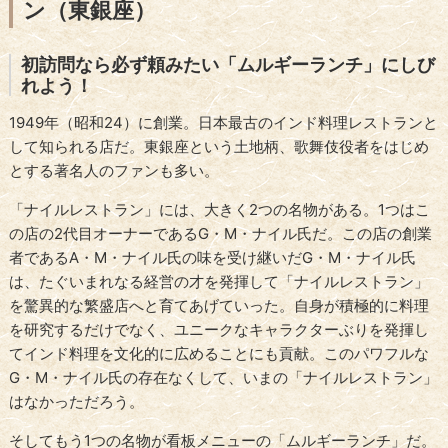
ン（東銀座）
初訪問なら必ず頼みたい「ムルギーランチ」にしび
れよう！
1949年（昭和24）に創業。日本最古のインド料理レストランと
して知られる店だ。東銀座という土地柄、歌舞伎役者をはじめ
とする著名人のファンも多い。
「ナイルレストラン」には、大きく2つの名物がある。1つはこ
の店の2代目オーナーであるG・M・ナイル氏だ。この店の創業
者であるA・M・ナイル氏の味を受け継いだG・M・ナイル氏
は、たぐいまれなる経営の才を発揮して「ナイルレストラン」
を驚異的な繁盛店へと育てあげていった。自身が積極的に料理
を研究するだけでなく、ユニークなキャラクターぶりを発揮し
てインド料理を文化的に広めることにも貢献。このパワフルな
G・M・ナイル氏の存在なくして、いまの「ナイルレストラン」
はなかっただろう。
そしてもう1つの名物が看板メニューの「ムルギーランチ」だ。