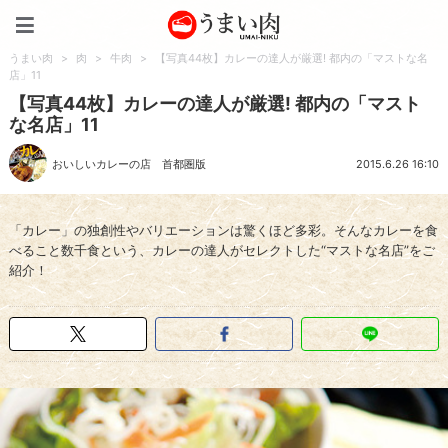
うまい肉
うまい肉
>
肉
>
牛肉
>
【写真44枚】カレーの達人が厳選! 都内の「マストな名
店」11
【写真44枚】カレーの達人が厳選! 都内の「マスト
な名店」11
おいしいカレーの店 首都圏版
2015.6.26 16:10
「カレー」の独創性やバリエーションは驚くほど多彩。そんなカレーを食
べること数千食という、カレーの達人がセレクトした“マストな名店”をご
紹介！