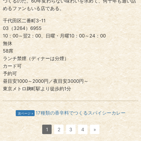
つくるのだ。60年変わらない味わいを求めて、何十年も通い詰
めるファンもいる店である。
千代田区二番町3-11
03（3264）6955
10：00～翌2：00、日曜・月曜10：00～24：00
無休
58席
ランチ禁煙（ディナーは分煙）
カード可
予約可
昼目安1000～2000円／夜目安3000円～
東京メトロ麹町駅より徒歩約1分
17種類の香辛料でつくるスパイシーカレー
次ページ
1
2
3
4
»