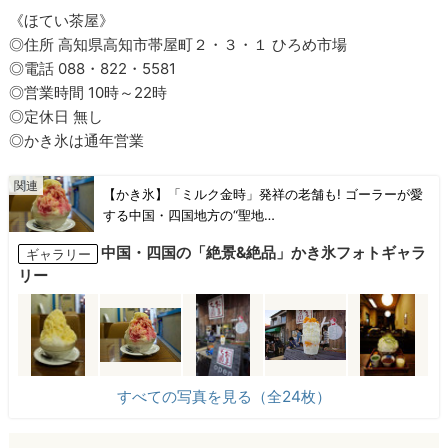
《ほてい茶屋》
◎住所 高知県高知市帯屋町２・３・１ ひろめ市場
◎電話 088・822・5581
◎営業時間 10時～22時
◎定休日 無し
◎かき氷は通年営業
【かき氷】「ミルク金時」発祥の老舗も! ゴーラーが愛
する中国・四国地方の“聖地…
中国・四国の「絶景&絶品」かき氷フォトギャラ
ギャラリー
リー
すべての写真を見る（全24枚）