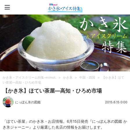
かき氷・アイスクリーム特集-m
かき氷・アイスクリーム特集-mimot.
>
かき氷
>
中国・四国
>
【かき氷】ほて
い茶屋—高知・ひろめ市場
【かき氷】ほてい茶屋—高知・ひろめ市場
にっぽん氷の図鑑
2015.6.15 0:00
「ほてい茶屋」のかき氷・お店情報。6月15日発売『にっぽん氷の図鑑 か
き氷ジャーニー』より厳選した名店の情報をお届けします。