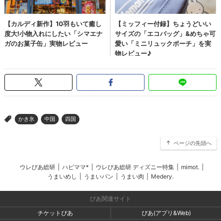
かき氷
中国
四国
>
ページの先頭へ
ウレぴあ総研
|
ハピママ*
|
ウレぴあ総研 ディズニー特集
|
mimot.
|
うまいめし
|
うまいパン
|
うまい肉
|
Medery.
ぴあ関連サイト
チケットぴあ
ぴあ(アプリ&Web)