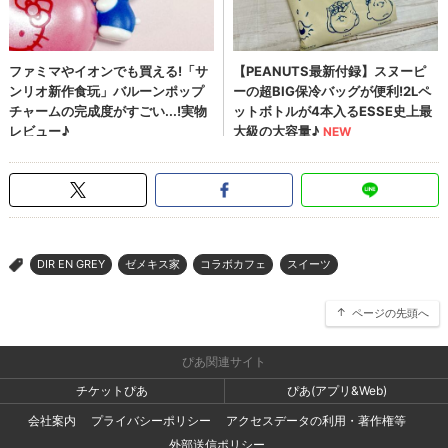
DIR EN GREY
ゼメキス家
コラボカフェ
スイーツ
>
ページの先頭へ
ぴあ関連サイト
チケットぴあ
ぴあ(アプリ&Web)
会社案内
プライバシーポリシー
アクセスデータの利用・著作権等
外部送信ポリシー