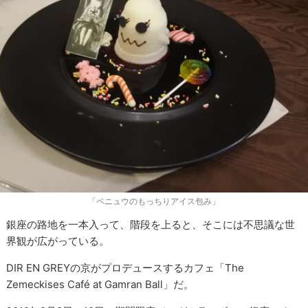
「ペニュウのもっちりアイス包み」
銀座の路地を一本入って、階段を上ると、そこには不思議な世
界観が広がっている。
DIR EN GREYの京がプロデュースするカフェ「The
Zemeckises Café at Gamran Ball」だ。