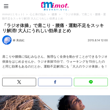
mimot.(ミモット)
mimot.(ミモット)
>
心と体の悩み
>
健康
>
「ラジオ体操」で肩こり・腰痛・運
動不足をスッキリ解消! 大人にうれしい効果まとめ
「ラジオ体操」で肩こり・腰痛・運動不足をスッキ
リ解消! 大人にうれしい効果まとめ
林 美由紀
2015.8.14 12:00
肩こりや腰痛に悩むみなさん、無理なく全身を動かすことができるラジオ
体操をはじめませんか。ラジオ体操15分で、ウォーキングを15分したの
と同じ効果もあるのだとか。運動不足解消にも「大人のラジオ体操」を！