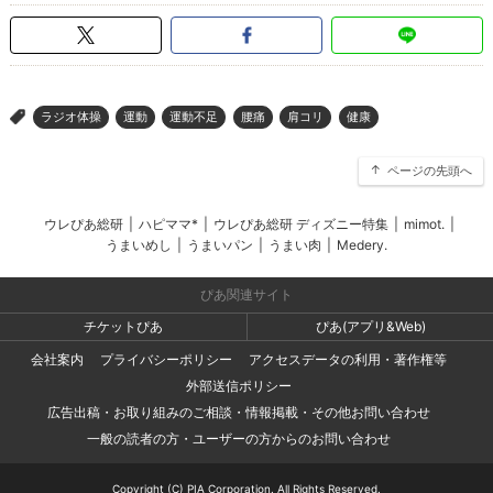
ラジオ体操
運動
運動不足
腰痛
肩コリ
健康
>
ページの先頭へ
ウレぴあ総研
|
ハピママ*
|
ウレぴあ総研 ディズニー特集
|
mimot.
|
うまいめし
|
うまいパン
|
うまい肉
|
Medery.
ぴあ関連サイト
チケットぴあ
ぴあ(アプリ&Web)
会社案内
プライバシーポリシー
アクセスデータの利用・著作権等
外部送信ポリシー
広告出稿・お取り組みのご相談・情報掲載・その他お問い合わせ
一般の読者の方・ユーザーの方からのお問い合わせ
Copyright (C) PIA Corporation. All Rights Reserved.