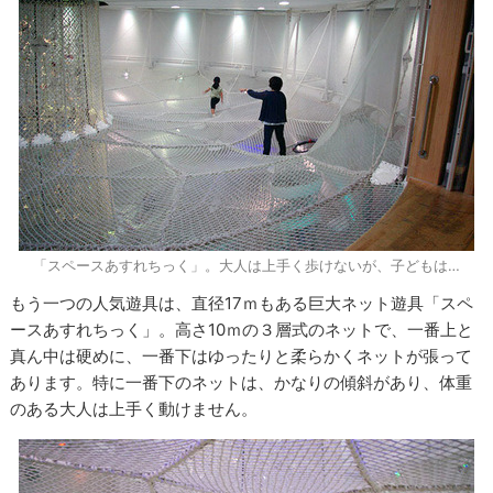
「スペースあすれちっく」。大人は上手く歩けないが、子どもは…
もう一つの人気遊具は、直径
17
ｍもある巨大ネット遊具「スペ
ースあすれちっく」。高さ
10
ｍの３層式のネットで、一番上と
真ん中は硬めに、一番下はゆったりと柔らかくネットが張って
あります。特に一番下のネットは、かなりの傾斜があり、体重
のある大人は上手く動けません。