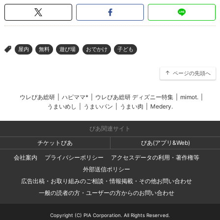
屋内
無料
遊び場
おでかけ
子ども
>
ページの先頭へ
ウレぴあ総研
|
ハピママ*
|
ウレぴあ総研 ディズニー特集
|
mimot.
|
うまいめし
|
うまいパン
|
うまい肉
|
Medery.
ぴあ関連サイト
チケットぴあ
ぴあ(アプリ&Web)
会社案内
プライバシーポリシー
アクセスデータの利用・著作権等
外部送信ポリシー
広告出稿・お取り組みのご相談・情報掲載・その他お問い合わせ
一般の読者の方・ユーザーの方からのお問い合わせ
Copyright (C) PIA Corporation. All Rights Reserved.