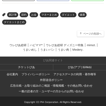
家計簿
節約
お金
マネーまとめ
ダイエット
健康
>
ダイエットまとめ
ページの先頭へ
ウレぴあ総研
|
ハピママ*
|
ウレぴあ総研 ディズニー特集
|
mimot.
|
うまいめし
|
うまいパン
|
うまい肉
|
Medery.
ぴあ関連サイト
チケットぴあ
ぴあ(アプリ&Web)
会社案内
プライバシーポリシー
アクセスデータの利用・著作権等
外部送信ポリシー
広告出稿・お取り組みのご相談・情報掲載・その他お問い合わせ
一般の読者の方・ユーザーの方からのお問い合わせ
Copyright (C) PIA Corporation. All Rights Reserved.