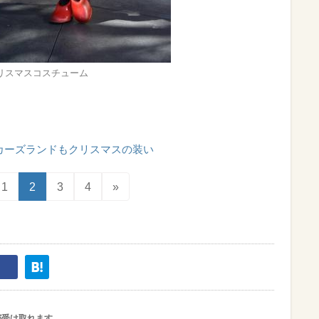
リスマスコスチューム
カーズランドもクリスマスの装い
1
2
3
4
»
が受け取れます