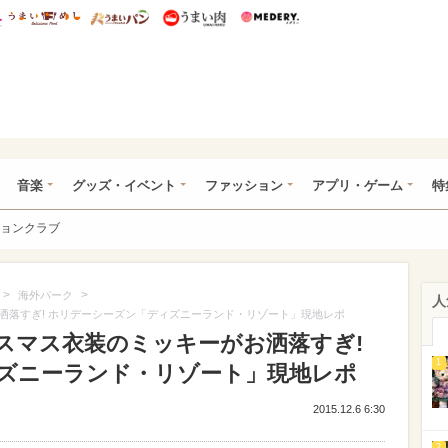
総研 ディズニー特集
mimot.
うまいめし
うまいパン
うまい肉
Medery.
ズニー特集 -ウレぴあ総研
音楽
グッズ・イベント
ファッション
アプリ・ゲーム
特
ョンクラブ
>
>
海外パーク
人
洒落すぎ! ホリデーシーズン「ディズニーランド・リゾート」現地レポ
スマス衣装のミッキーがお洒落すぎ!
1
ズニーランド・リゾート」現地レポ
2015.12.6 6:30
2