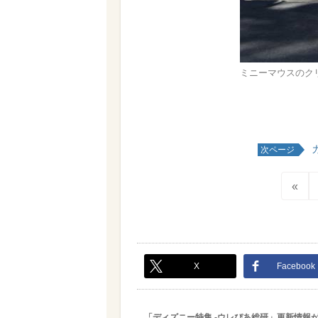
ミニーマウスのク
次ページ
«
X
Facebook
「ディズニー特集 -ウレぴあ総研」更新情報