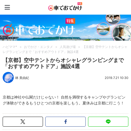
車でおでかけ特集
ハピママ*
>
おでかけ・エンタメ
>
人気遊び場
>
【京都】空中テントからオシャ
レグランピングまで「おすすめアウトドア」施設4選
【京都】空中テントからオシャレグランピングまで
「おすすめアウトドア」施設4選
林 美由紀
2019.7.21 10:30
京都は神社や仏閣だけじゃない！ 自然を満喫するキャンプやグランピン
グ体験ができるもうひとつの京都を楽しもう。夏休みは京都に行こう！