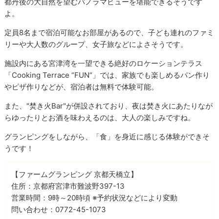
都丹後の大自然を望むパノラマビューを堪能できるそうです
よ。
定員8名まで宿泊可能なお部屋があるので、子ども連れのファミ
リーや大人数のグループ、女子旅などによさそうです。
施設内にある宮津湾を一望できる絶好のロケーションテラス
「Cooking Terrace “FUN“」では、家族でも楽しめるパン作り
やピザ作りなどが、宿泊者は無料で体験可能。
また、"焚き火Bar"が併設されており、夜は焚き火にあたりなが
らゆったりとお酒を味わえるのは、大人の楽しみですね。
グランピングをしながら、「食」を身近に感じる体験ができそ
うです！
【ファームグランピング 京都天橋立】
住所：京都府宮津市難波野397-13
営業時間：9時～20時頃 ※予約状況などにより変動
問い合わせ：0772-45-1073