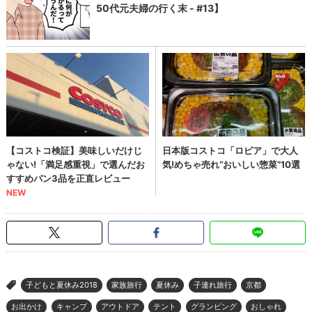
子どもと夏休み2018
家族旅行
夏休み
子連れ旅行
京都
>
お出かけ
キャンプ
アウトドア
テント
グランピング
おしゃれ