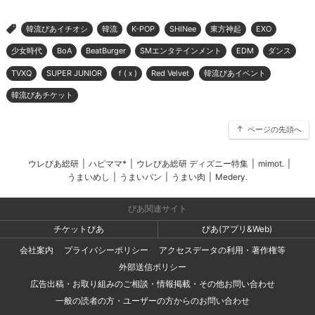
韓流ぴあイチオシ
韓流
K-POP
SHINee
東方神起
EXO
>
少女時代
BoA
BeatBurger
SMエンタテインメント
EDM
ダンス
TVXQ
SUPER JUNIOR
ｆ(ｘ)
Red Velvet
韓流ぴあイベント
韓流ぴあチケット
ページの先頭へ
ウレぴあ総研
|
ハピママ*
|
ウレぴあ総研 ディズニー特集
|
mimot.
|
うまいめし
|
うまいパン
|
うまい肉
|
Medery.
ぴあ関連サイト
チケットぴあ
ぴあ(アプリ&Web)
会社案内
プライバシーポリシー
アクセスデータの利用・著作権等
外部送信ポリシー
広告出稿・お取り組みのご相談・情報掲載・その他お問い合わせ
一般の読者の方・ユーザーの方からのお問い合わせ