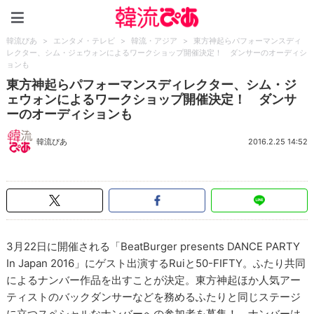
韓流ぴあ
韓流ぴあ
>
エンタメ・テレビ
>
韓流・アジア
>
東方神起らパフォーマンスディ
レクター、シム・ジェウォンによるワークショップ開催決定！ ダンサーのオーディシ
ョンも
東方神起らパフォーマンスディレクター、シム・ジ
ェウォンによるワークショップ開催決定！ ダンサ
ーのオーディションも
韓流ぴあ
2016.2.25 14:52
3月22日に開催される「BeatBurger presents DANCE PARTY
In Japan 2016」にゲスト出演するRuiと50-FIFTY。ふたり共同
によるナンバー作品を出すことが決定。東方神起ほか人気アー
ティストのバックダンサーなどを務めるふたりと同じステージ
に立つスペシャルなナンバーへの参加者を募集！ ナンバーは