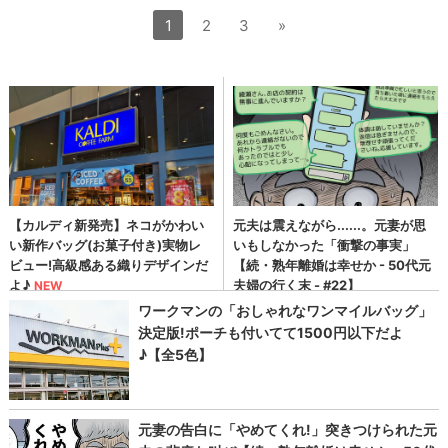
1
2
3
»