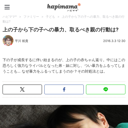
ハピママ*
ハピママ*
>
ファミリー
>
子ども
>
上の子から下の子への暴力、取るべき親の行
動は?
上の子から下の子への暴力、取るべき親の行動は?
平川 裕貴
2016.3.3 12:30
下の子が成長するに伴い始まるのが、上の子の赤ちゃん返り。中にはこの
恐ろしく強力なライバルとなった弟・妹に対し、つい暴力をふるってしま
うことも… なぜ暴力をふるってしまうのか？その対処法とは。