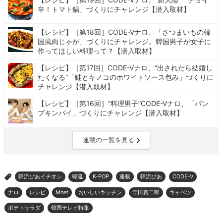
辛！トマト鍋」づくりにチャレンジ【潜入取材】
【レシピ】［第18回］CODE-Vナロ、「さつまいもの韓
国風肉じゃが」づくりにチャレンジ。韓国男子が女子に
作ってほしい料理って？【潜入取材】
【レシピ】［第17回］CODE-Vナロ、“出されたら結婚し
たくなる”「鮭とキノコのホワイトソース包み」づくりに
チャレンジ【潜入取材】
【レシピ】［第16回］“料理男子”CODE-Vナロ、「パン
プキンパイ」づくりにチャレンジ【潜入取材】
連載の一覧を見る
韓流ぴあイチオシ
韓流
K-POP
連載
韓流ぴあ
CODE-V
>
ナロ
レシピ
Mnet
おいしいキッチン
寺田真二郎
キャベツ
ポテトサラダ
韓国テレビ特集