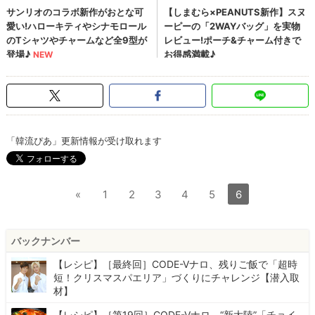
「韓流ぴあ」更新情報が受け取れます
«
1
2
3
4
5
6
バックナンバー
【レシピ】［最終回］CODE-Vナロ、残りご飯で「超時
短！クリスマスパエリア」づくりにチャレンジ【潜入取
材】
【レシピ】［第19回］CODE-Vナロ、“新大陸”「チョイ