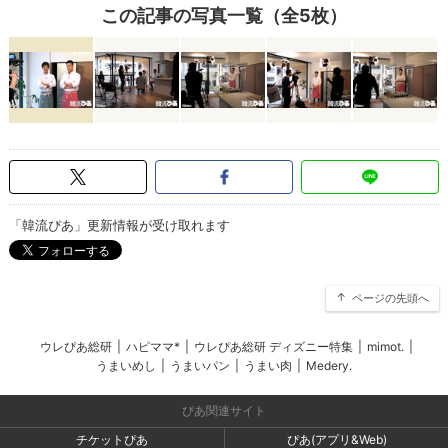
この記事の写真一覧（全5枚）
「韓流ぴあ」更新情報が受け取れます
ページの先頭へ
ウレぴあ総研
|
ハピママ*
|
ウレぴあ総研 ディズニー特集
|
mimot.
|
うまいめし
|
うまいパン
|
うまい肉
|
Medery.
ぴあ関連サイト
チケットぴあ
ぴあ(アプリ&Web)