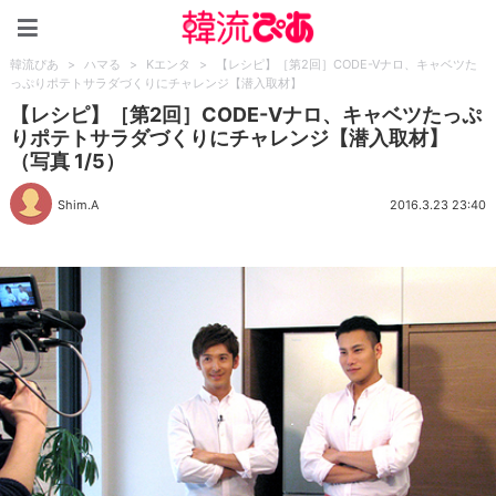
韓流ぴあ
韓流ぴあ
>
ハマる
>
Kエンタ
>
【レシピ】［第2回］CODE-Vナロ、キャベツた
っぷりポテトサラダづくりにチャレンジ【潜入取材】
【レシピ】［第2回］CODE-Vナロ、キャベツたっぷ
りポテトサラダづくりにチャレンジ【潜入取材】
（写真 1/5）
Shim.A
2016.3.23 23:40