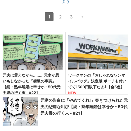
よう
1
2
3
»