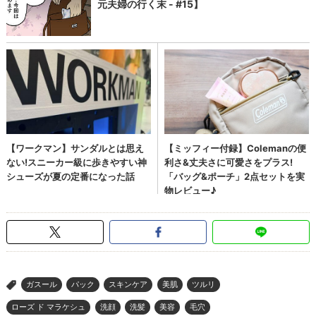
ガスール
パック
スキンケア
美肌
ツルリ
>
ローズ ド マラケシュ
洗顔
洗髪
美容
毛穴