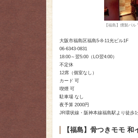
【福島】燻製バル Vi
大阪市福島区福島5-8-11光ビル1F
06-6343-0831
18:00～翌5:00（LO翌4:00）
不定休
12席（個室なし）
カード 可
喫煙 可
駐車場 なし
夜予算 2000円
JR環状線・阪神本線福島駅より徒歩1
【福島】骨つきモモ 和