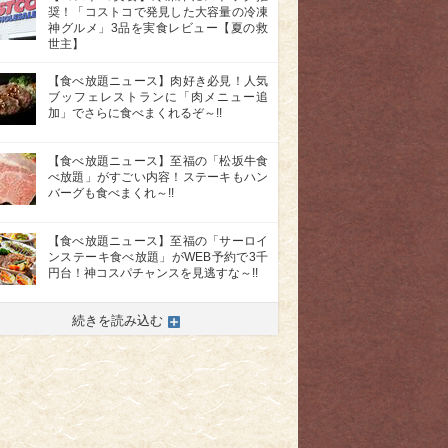
奨！「コストコで発見した大容量の冷凍
神グルメ」3品を実食レビュー【夏の救
世主】
【食べ放題ニュース】肉好き必見！人気
ブッフェレストランに「肉メニュー追
加」でさらに食べまくれるぞ～!!
【食べ放題ニュース】至福の「松坂牛食
べ放題」がすごい内容！ステーキもハン
バーグも食べまくれ～!!
【食べ放題ニュース】至福の「サーロイ
ンステーキ食べ放題」がWEB予約で3千
円台！神コスパチャンスを見逃すな～!!
続きを読み込む