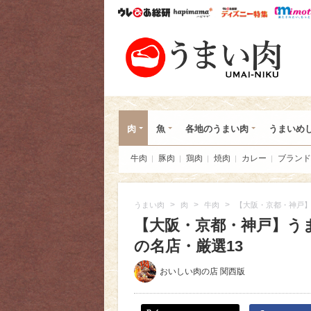
ウレぴあ総研
ハピママ*
ウレぴあ
うま
肉
魚
各地のうまい肉
うまいめ
牛肉
豚肉
鶏肉
焼肉
カレー
ブランド
>
>
>
うまい肉
肉
牛肉
【大阪・京都・神戸】
【大阪・京都・神戸】う
の名店・厳選13
おいしい肉の店 関西版