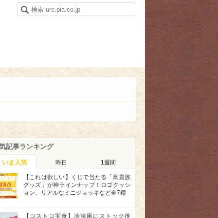
気記事ランキング
いま人気
昨日
1週間
【これは欲しい】くじで当たる「鳥貴族
グッズ」が神ラインナップ！ロゴクッシ
ョン、リアルなミニジョッキなど全7種
【コストコ実食】冷凍庫にストック推