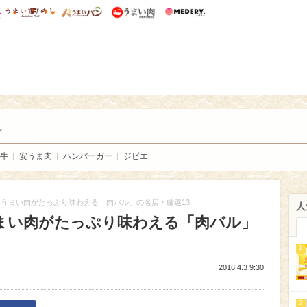
総研 ディズニー特集
mimot.
うまいめし
うまいパン
うまい肉
Medery.
い肉
し
牛
安うま肉
ハンバーガー
ジビエ
うまい肉がたっぷり味わえる「肉バル」の名店・厳選13
人
まい肉がたっぷり味わえる「肉バル」
1
2016.4.3 9:30
2