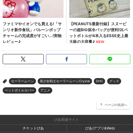
セーラームーン
美少女戦士セーラームーンCrystal
DHC
グッズ
>
ペットボトルカバー
アニメ
ページの先頭へ
ぴあ関連サイト
チケットぴあ
ぴあ(アプリ&Web)