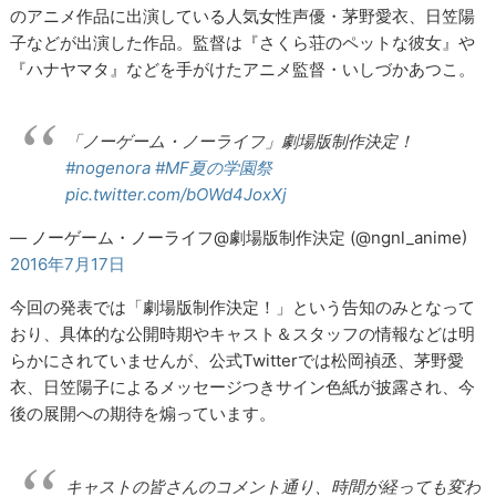
のアニメ作品に出演している人気女性声優・茅野愛衣、日笠陽
子などが出演した作品。監督は『さくら荘のペットな彼女』や
『ハナヤマタ』などを手がけたアニメ監督・いしづかあつこ。
「ノーゲーム・ノーライフ」劇場版制作決定！
#nogenora
#MF夏の学園祭
pic.twitter.com/bOWd4JoxXj
— ノーゲーム・ノーライフ@劇場版制作決定 (@ngnl_anime)
2016年7月17日
今回の発表では「劇場版制作決定！」という告知のみとなって
おり、具体的な公開時期やキャスト＆スタッフの情報などは明
らかにされていませんが、公式Twitterでは松岡禎丞、茅野愛
衣、日笠陽子によるメッセージつきサイン色紙が披露され、今
後の展開への期待を煽っています。
キャストの皆さんのコメント通り、時間が経っても変わ