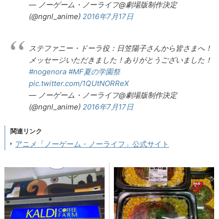
— ノーゲーム・ノーライフ@劇場版制作決定
(@ngnl_anime)
2016年7月17日
ステファニー・ドーラ役：日笠陽子さんから皆さまへ！
メッセージいただきました！ありがとうございました！
#nogenora
#MF夏の学園祭
pic.twitter.com/1QUtNORReX
— ノーゲーム・ノーライフ@劇場版制作決定
(@ngnl_anime)
2016年7月17日
関連リンク
アニメ「ノーゲーム・ノーライフ」公式サイト