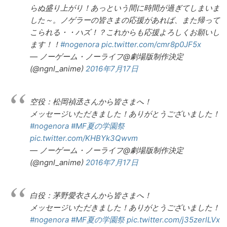
らぬ盛り上がり！あっという間に時間が過ぎてしまいま
した～。ノゲラーの皆さまの応援があれば、また帰って
こられる・・ハズ！？これからも応援よろしくお願いし
ます！！
#nogenora
pic.twitter.com/cmr8p0JF5x
— ノーゲーム・ノーライフ@劇場版制作決定
(@ngnl_anime)
2016年7月17日
空役：松岡禎丞さんから皆さまへ！
メッセージいただきました！ありがとうございました！
#nogenora
#MF夏の学園祭
pic.twitter.com/KHBYk3Qwvm
— ノーゲーム・ノーライフ@劇場版制作決定
(@ngnl_anime)
2016年7月17日
白役：茅野愛衣さんから皆さまへ！
メッセージいただきました！ありがとうございました！
#nogenora
#MF夏の学園祭
pic.twitter.com/j35zerlLVx