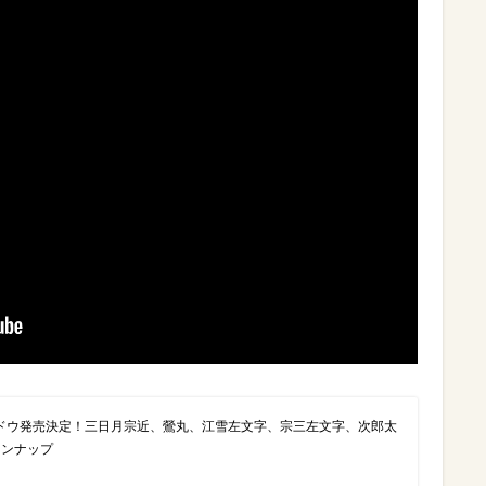
ドウ発売決定！三日月宗近、鶯丸、江雪左文字、宗三左文字、次郎太
インナップ