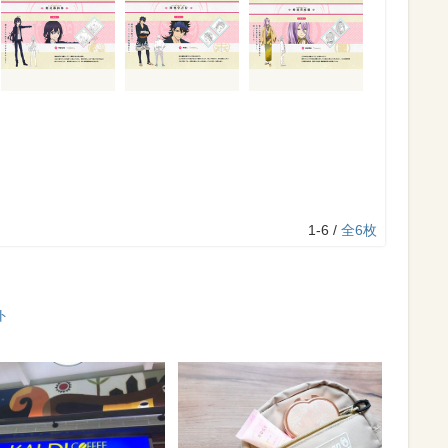
1-6 /
全6枚
ト