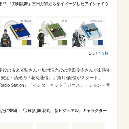
る!? 「刀剣乱舞」三日月宗近らをイメージしたアイシャドウ
1-5 /
全9枚
安定役の市来光弘さんと加州清光役の増田俊樹さんが出演す
 「安定・清光の『花丸通信』」第1回配信がスタート。
 Radio Station」「インターネットラジオステーション＜音
新たに登場！「刀剣乱舞 花丸」新ビジュアル、キャラクター