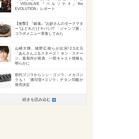
「VISUALIVE『ペルソナ４』the
EVOLUTION」レポート
【衝撃】『銀魂』“お妙さんのダークマタ
ー”はどれだけヤバい!? 「ジャンプ展」
コラボメニュー実食してみた
山崎大輝、猪野広樹らが出演! 2.5次元
「あんさんぶるスターズ！ オン・ステー
ジ」最新作が発表、一部キャスト情報も
明らかに
初代ゴジラからシン・ゴジラ、メカゴジ
ラも！「痛印堂×ゴジラ」チタン印鑑が
発売決定
続きを読み込む