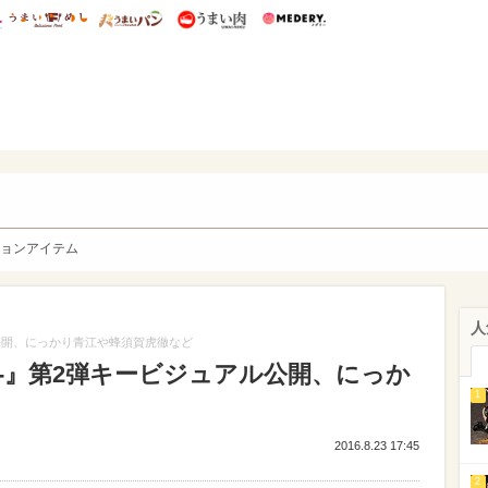
総研 ディズニー特集
mimot.
うまいめし
うまいパン
うまい肉
Medery.
y. Character's
ョンアイテム
人
公開、にっかり青江や蜂須賀虎徹など
-』第2弾キービジュアル公開、にっか
1
2016.8.23 17:45
2