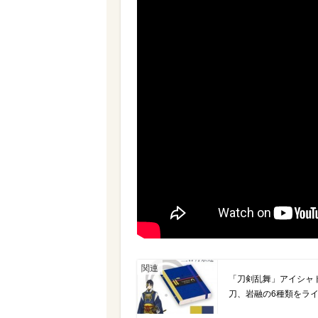
「刀剣乱舞」アイシャ
刀、岩融の6種類をラ