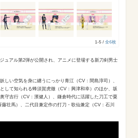
1-5 /
全6枚
ビジュアル第2弾が公開され、アニメに登場する新刀剣男士
妖しい空気を身に纏うにっかり青江（CV：間島淳司）、
として知られる蜂須賀虎徹（CV：興津和幸）のほか、坂
奥守吉行（CV：濱健人）、鎌倉時代に活躍した刀工で粟
斉藤壮馬）、二代目兼定作の打刀・歌仙兼定（CV：石川