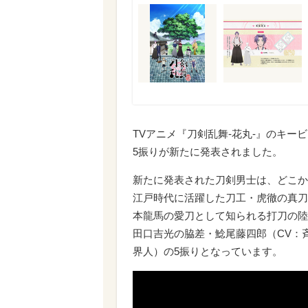
TVアニメ『刀剣乱舞-花丸-』のキー
5振りが新たに発表されました。
新たに発表された刀剣男士は、どこか
江戸時代に活躍した刀工・虎徹の真刀
本龍馬の愛刀として知られる打刀の陸
田口吉光の脇差・鯰尾藤四郎（CV：
界人）の5振りとなっています。