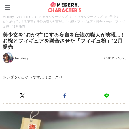
Medery. Character's
Medery. Character's
>
キャラクターグッズ
>
キャラクターグッズ
>
美少女
を“おかず”にする妄言を伝説の職人が実現…！お椀とフィギュアを融合させた「フィギ
ュ椀」12月発売
美少女を“おかず”にする妄言を伝説の職人が実現…！
お椀とフィギュアを融合させた「フィギュ椀」12月
発売
haruYasy.
2016.11.7 10:25
良いダシが出そうですね（にっこり