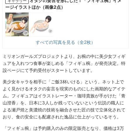
オタクの妄言を形にした！「フィギュ椀」イメ
ギャラリー
ージイラストほか（画像2点）
すべての写真を見る（全2枚）
ミリオンガールズプロジェクトより、お椀の中に美少女フィギ
ュアを入れつつ食事が楽しめる「フィギュ椀」が発売決定。特
設ページにて予約受付がスタートしています。
美少女キャラを相手に「ご飯3杯いける」という、ネット上で
よく見かけるオタクの妄言を現実のものにした画期的なアイテ
ム。フィギュアはイラストレーター・珈琲貴族が手がけた「青
山澄香」を、日本に3人しか残っていないという伝説の職人に
よる瀬戸焼と美濃焼の技術を融合させた匠の技で立体化されて
おり、食の安全にも配慮された逸品に仕上がっているそう。
「フィギュ椀」は予約購入のみの限定販売となり、価格は3万