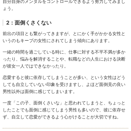
自分自身のメンタルをコントロールできるよう努力してみまし
ょう。
2：面倒くさくない
前出の項目とも繋がってきますが、とにかく手がかかる女性と
いうのもキープの女性にされてしまう傾向にあります。
一緒の時間を過ごしている時に、仕事に対する不平不満が多か
ったり、悩みを解消することや、転職などの人生における決断
が彼女一人ではできなかったり。
恋愛すると彼に依存してしまうことが多い、という女性はどう
しても自立していない印象を受けますし、よほど面倒見の良い
男性以外は面倒に感じてしまいます。
一度「この子、面倒くさいな」と思われてしまうと、ちょっと
したことでも面倒に感じてしまう男性も多いので、彼に依存せ
ず、自立して恋愛ができるよう心がけることが大切ですね。