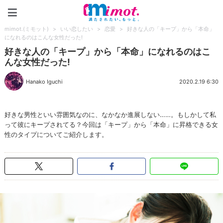
mimot.(ミモット)
mimot.(ミモット)
>
いい恋したい
>
恋愛
>
好きな人の「キープ」から「本命」
になれるのはこんな女性だった!
好きな人の「キープ」から「本命」になれるのはこ
んな女性だった!
Hanako Iguchi
2020.2.19 6:30
好きな男性といい雰囲気なのに、なかなか進展しない……。もしかして私
って彼にキープされてる？今回は「キープ」から「本命」に昇格できる女
性のタイプについてご紹介します。