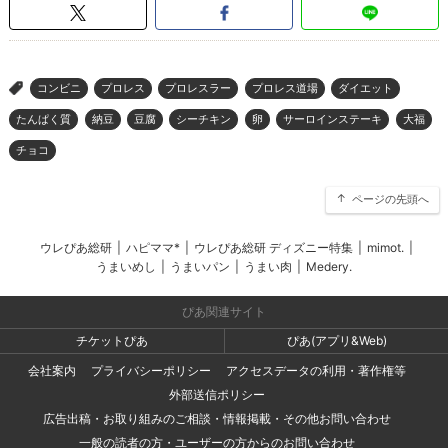
コンビニ
プロレス
プロレスラー
プロレス道場
ダイエット
>
たんぱく質
納豆
豆腐
シーチキン
卵
サーロインステーキ
大福
チョコ
ページの先頭へ
ウレぴあ総研
|
ハピママ*
|
ウレぴあ総研 ディズニー特集
|
mimot.
|
うまいめし
|
うまいパン
|
うまい肉
|
Medery.
ぴあ関連サイト
チケットぴあ
ぴあ(アプリ&Web)
会社案内
プライバシーポリシー
アクセスデータの利用・著作権等
外部送信ポリシー
広告出稿・お取り組みのご相談・情報掲載・その他お問い合わせ
一般の読者の方・ユーザーの方からのお問い合わせ