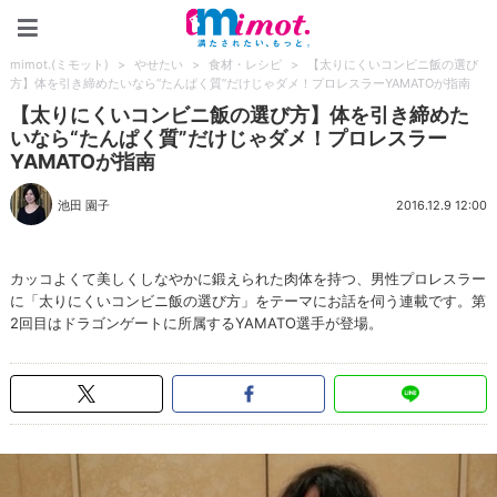
mimot.(ミモット)
mimot.(ミモット)
>
やせたい
>
食材・レシピ
>
【太りにくいコンビニ飯の選び
方】体を引き締めたいなら“たんぱく質”だけじゃダメ！プロレスラーYAMATOが指南
【太りにくいコンビニ飯の選び方】体を引き締めた
いなら“たんぱく質”だけじゃダメ！プロレスラー
YAMATOが指南
池田 園子
2016.12.9 12:00
カッコよくて美しくしなやかに鍛えられた肉体を持つ、男性プロレスラー
に「太りにくいコンビニ飯の選び方」をテーマにお話を伺う連載です。第
2回目はドラゴンゲートに所属するYAMATO選手が登場。