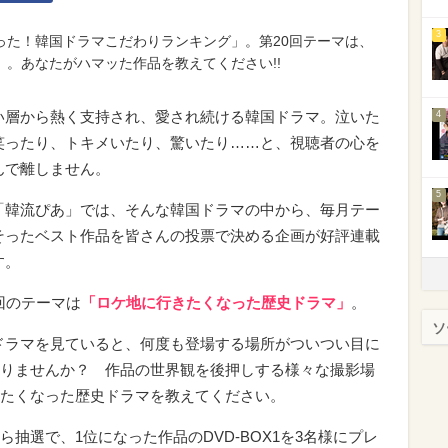
3
った！韓国ドラマこだわりランキング」。第20回テーマは、
。あなたがハマッた作品を教えてください!!
い層から熱く支持され、愛され続ける韓国ドラマ。泣いた
4
笑ったり、トキメいたり、驚いたり……と、視聴者の心を
んで離しません。
5
「韓流ぴあ」では、そんな韓国ドラマの中から、毎月テー
そったベスト作品を皆さんの投票で決める企画が好評連載
す。
0回のテーマは
「ロケ地に行きたくなった歴史ドラマ」
。
ソ
ドラマを見ていると、何度も登場する場所がついつい目に
りませんか？ 作品の世界観を後押しする様々な撮影場
たくなった歴史ドラマを教えてください。
抽選で、1位になった作品のDVD-BOX1を3名様にプレ