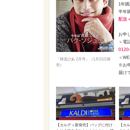
1年購
半年購
配送
お申
＜電
0120
＜WE
「韓流ぴあ 2月号」（1月21日発
※お
売）
届け