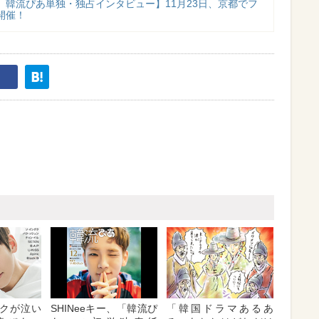
 韓流ぴあ単独・独占インタビュー】11月23日、京都でフ
開催！
クが泣い
SHINeeキー、「韓流ぴ
「韓国ドラマあるあ