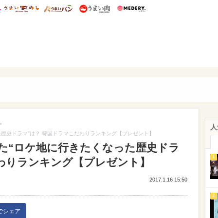
総研 ディズニー特集
mimot.
うまいめし
うまいパン
うまい肉
Medery.
ぴあ
>
人
歴史ドラマ”は？ 韓国ドラマこだわりランキング【プレゼント】
た“ロケ地に行きたくなった歴史ドラ
1
だわりランキング【プレゼント】
2017.1.16 15:50
2
kでシェア