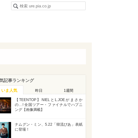
気記事ランキング
いま人気
昨日
1週間
【TEENTOP】NIELとL.JOEがまさか
の…! 全国ツアー・ファイナルでハプニ
ング【画像満載】
ナムグン・ミン、5.22「韓流ぴあ」表紙
に登場！