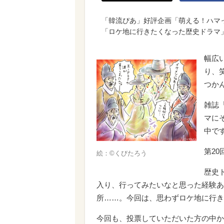
「韓流ぴあ」好評企画「萌える！ハマ
「ロケ地に行きたくなった歴史ドラマ」
幅広
り、
つか
雑誌
マに
中で
第2
絵：©くびたろう
歴史
入り、行ってみたいなと思った経験あ
所……。今回は、思わずロケ地に行き
今回も、投票していただいた方の中から