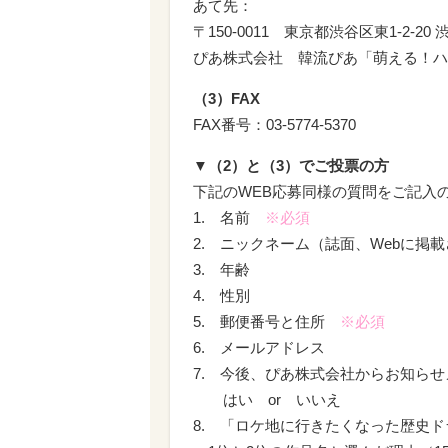
あて先：
〒150-0011 東京都渋谷区東1-2-2
ぴあ株式会社 韓流ぴあ「萌える！ハ
（3）FAX
FAX番号：03-5774-5370
▼（2）と（3）でご投票の方
下記のWEB応募同様の質問をご記入
1. 名前
※必須
2. ニックネーム（誌面、Webに掲
3. 年齢
4. 性別
5. 郵便番号と住所
※必須
6. メールアドレス
7. 今後、ぴあ株式会社からお知ら
はい or いいえ
8. 「ロケ地に行きたくなった歴史ド