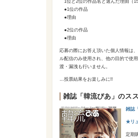
1位と2位の作品名と選んだ理由（1
●1位の作品
●理由
●2位の作品
●理由
応募の際にお答え頂いた個人情報は、
ル配信のみ使用され、他の目的で使用
渡・漏洩も行いません。
…投票結果をお楽しみに!!
雑誌「韓流ぴあ」のス
雑誌「
★リ
定期