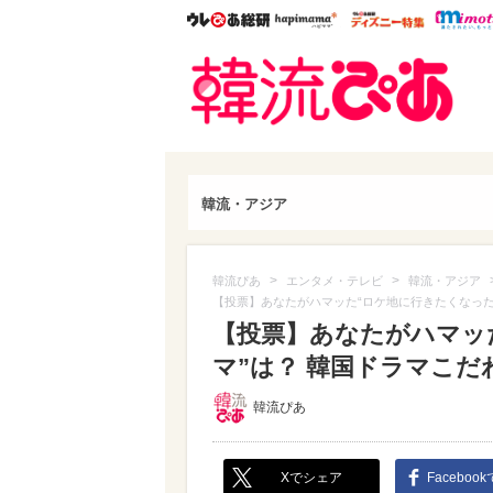
ウレぴあ総研
ハピママ*
ウレぴあ
韓流
韓流・アジア
>
>
韓流ぴあ
エンタメ・テレビ
韓流・アジア
【投票】あなたがハマッた“ロケ地に行きたくなった
【投票】あなたがハマッ
マ”は？ 韓国ドラマこ
韓流ぴあ
Xでシェア
Faceboo