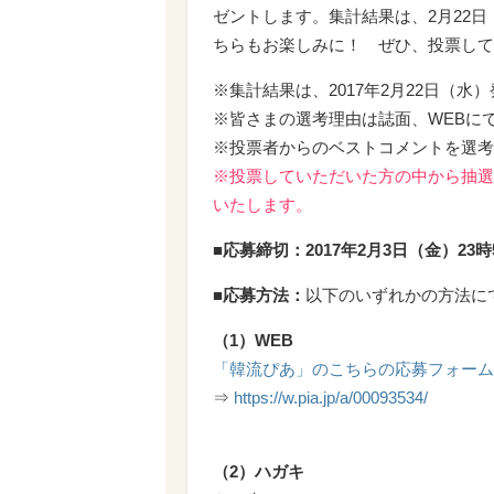
ゼントします。集計結果は、2月22日
ちらもお楽しみに！ ぜひ、投票してく
※集計結果は、2017年2月22日（
※皆さまの選考理由は誌面、WEBに
※投票者からのベストコメントを選考
※投票していただいた方の中から抽選で
いたします。
■応募締切：201
7年2
月3
日（金）23時
■応募方法：
以下のいずれかの方法に
（1）WEB
「韓流ぴあ」のこちらの応募フォーム
⇒
https://w.pia.jp/a/00093534/
（2）ハガキ