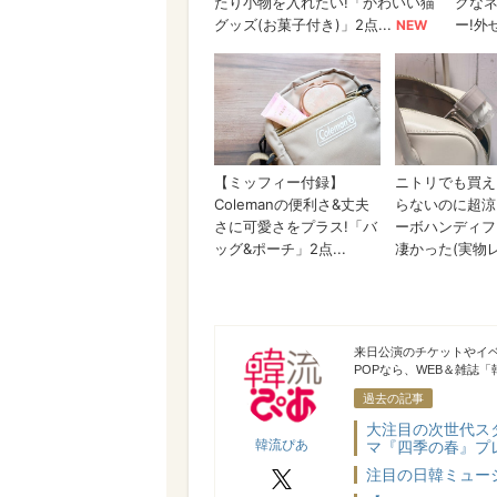
韓流ぴあ
来日公演のチケットやイ
POPなら、WEB＆雑誌
過去の記事
大注目の次世代ス
韓流ぴあ
マ『四季の春』プレ
注目の日韓ミュー
X