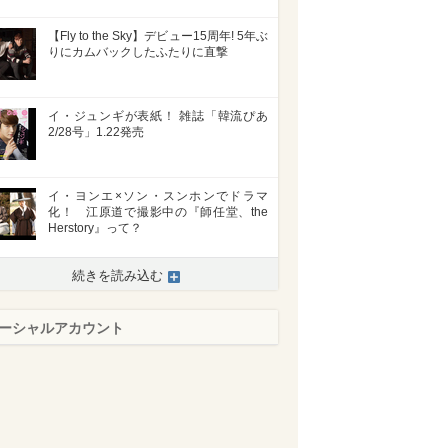
【Fly to the Sky】デビュー15周年! 5年ぶ
りにカムバックしたふたりに直撃
イ・ジュンギが表紙！ 雑誌「韓流ぴあ
2/28号」1.22発売
イ・ヨンエ×ソン・スンホンでドラマ
化！ 江原道で撮影中の『師任堂、the
Herstory』って？
続きを読み込む
ーシャルアカウント