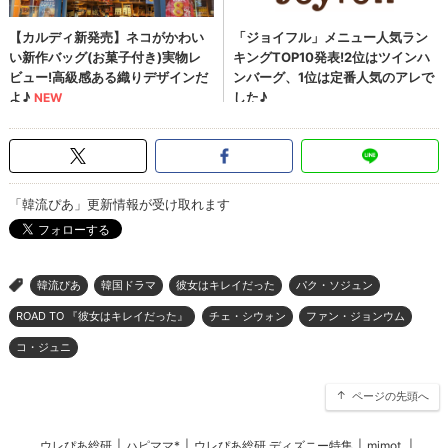
「韓流ぴあ」更新情報が受け取れます
韓流ぴあ
韓国ドラマ
彼女はキレイだった
パク・ソジュン
>
ROAD TO 『彼女はキレイだった』
チェ・シウォン
ファン・ジョンウム
コ・ジュニ
ページの先頭へ
ウレぴあ総研
|
ハピママ*
|
ウレぴあ総研 ディズニー特集
|
mimot.
|