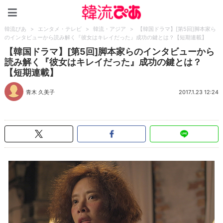
韓流ぴあ
韓流ぴあ
>
エンタメ・テレビ
>
韓流・アジア
>
【韓国ドラマ】[第5回]脚本家ら
のインタビューから読み解く『彼女はキレイだった』成功の鍵とは？【短期連載】
【韓国ドラマ】[第5回]脚本家らのインタビューから
読み解く『彼女はキレイだった』成功の鍵とは？
【短期連載】
青木 久美子
2017.1.23 12:24