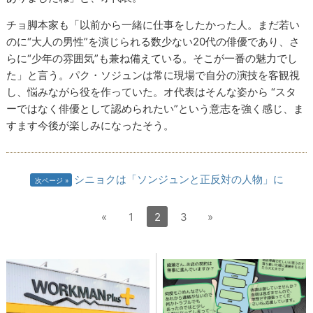
チョ脚本家も「以前から一緒に仕事をしたかった人。まだ若い
のに“大人の男性”を演じられる数少ない20代の俳優であり、さ
らに“少年の雰囲気”も兼ね備えている。そこが一番の魅力でし
た」と言う。パク・ソジュンは常に現場で自分の演技を客観視
し、悩みながら役を作っていた。オ代表はそんな姿から “スタ
ーではなく俳優として認められたい”という意志を強く感じ、ま
すます今後が楽しみになったそう。
シニョクは「ソンジュンと正反対の人物」に
次ページ
«
1
2
3
»