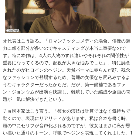
オ代表はこう語る。「ロマンチックコメディの場合、俳優の魅
力に頼る部分が多いのでキャスティングが本当に重要なので
す。特に本作は、4人の人物のすれ違いやそれぞれの関係性が
重要になってくるので、配役が大きな悩みでした」。特に懸念
されたのがヒロインのヘジン。天然パーマに赤らんだ顔、残念
なファッションで登場するため、普通の女優なら尻込みするよ
うなキャラクターだったからだ。だが、第一候補であるファ
ン・ジョンウムが出演を快諾し、難航していた編成や企画の問
題が一気に解決できたという。
チョ脚本家はこう言う。「彼女の演技は計算ではなく気持ちで
動くので、表現にリアリティがあります。私は台本を書く時、
頭の中にセリフが音声化されるのですが、彼女はまさに私が思
い描いた通りのトーン、呼吸でヘジンを表現してくれました。1