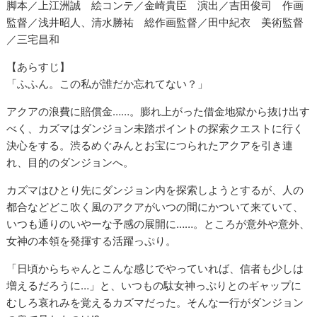
脚本／上江洲誠 絵コンテ／金崎貴臣 演出／吉田俊司 作画
監督／浅井昭人、清水勝祐 総作画監督／田中紀衣 美術監督
／三宅昌和
【あらすじ】
「ふふん。この私が誰だか忘れてない？」
アクアの浪費に賠償金……。膨れ上がった借金地獄から抜け出す
べく、カズマはダンジョン未踏ポイントの探索クエストに行く
決心をする。渋るめぐみんとお宝につられたアクアを引き連
れ、目的のダンジョンへ。
カズマはひとり先にダンジョン内を探索しようとするが、人の
都合などどこ吹く風のアクアがいつの間にかついて来ていて、
いつも通りのいやーな予感の展開に……。ところが意外や意外、
女神の本領を発揮する活躍っぷり。
「日頃からちゃんとこんな感じでやっていれば、信者も少しは
増えるだろうに…」と、いつもの駄女神っぷりとのギャップに
むしろ哀れみを覚えるカズマだった。そんな一行がダンジョン