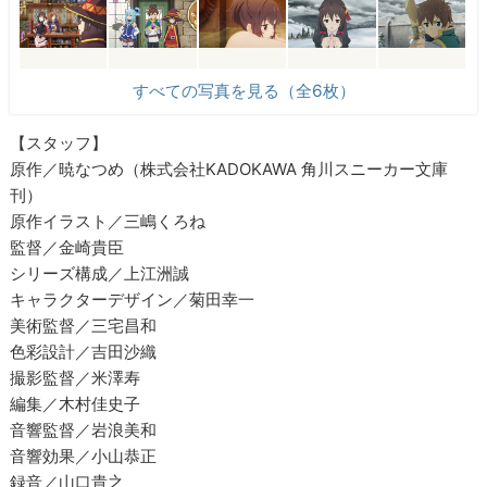
すべての写真を見る（全6枚）
【スタッフ】
原作／暁なつめ（株式会社KADOKAWA 角川スニーカー文庫
刊）
原作イラスト／三嶋くろね
監督／金崎貴臣
シリーズ構成／上江洲誠
キャラクターデザイン／菊田幸一
美術監督／三宅昌和
色彩設計／吉田沙織
撮影監督／米澤寿
編集／木村佳史子
音響監督／岩浪美和
音響効果／小山恭正
録音／山口貴之