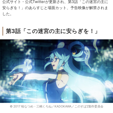
公式サイト・公式Twitterが更新され、第3話「この迷宮の主に
安らぎを！」のあらすじと場面カット、予告映像が解禁されま
した。
第3話「この迷宮の主に安らぎを！」
© 2017 暁なつめ・三嶋くろね／KADOKAWA／このすば2製作委員会