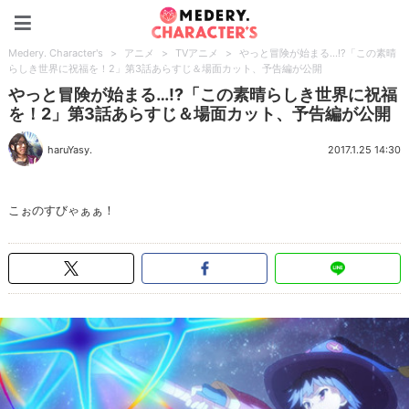
Medery. Character's
Medery. Character's
>
アニメ
>
TVアニメ
>
やっと冒険が始まる…!?「この素晴
らしき世界に祝福を！2」第3話あらすじ＆場面カット、予告編が公開
やっと冒険が始まる…!?「この素晴らしき世界に祝福
を！2」第3話あらすじ＆場面カット、予告編が公開
haruYasy.
2017.1.25 14:30
こぉのすびゃぁぁ！