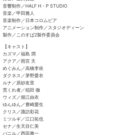
音響制作／HALF H・P STUDIO
音楽／甲田雅人
音楽制作／日本コロムビア
アニメーション制作／スタジオディーン
製作／このすば2製作委員会
【キャスト】
カズマ／福島 潤
アクア／雨宮 天
めぐみん／高橋李依
ダクネス／茅野愛衣
ルナ／原紗友里
荒くれ者／稲田 徹
ウィズ／堀江由衣
ゆんゆん／豊崎愛生
クリス／諏訪彩花
ミツルギ／江口拓也
セナ／生天目仁美
バニル／西田雅一