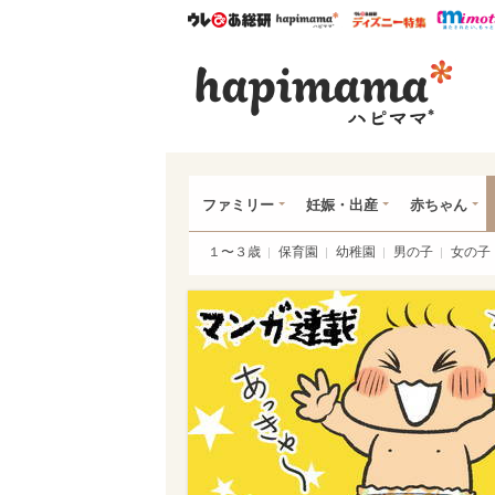
ウレぴあ総研
ハピママ*
ウレぴあ
ハピ
ファミリー
妊娠・出産
赤ちゃん
１〜３歳
保育園
幼稚園
男の子
女の子