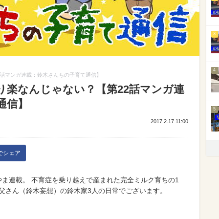
3
4
2話マンガ連載：鈴木さんちの子育て通信】
り楽なんじゃない？【第22話マンガ連
通信】
5
2017.2.17 11:00
kでシェア
もやま連載。 不育症を乗り越えで産まれた完全ミルク育ちの1
お父さん（鈴木妄想）の鈴木家3人の日常でございます。