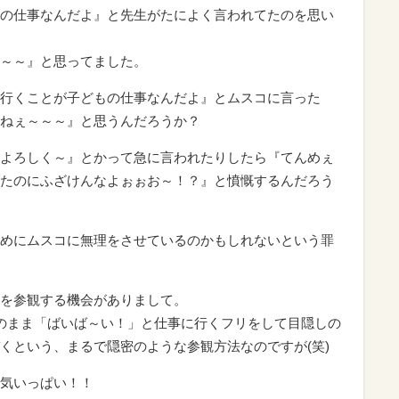
の仕事なんだよ』と先生がたによく言われてたのを思い
～～』と思ってました。
行くことが子どもの仕事なんだよ』とムスコに言った
ねぇ～～～』と思うんだろうか？
よろしく～』とかって急に言われたりしたら『てんめぇ
たのにふざけんなよぉぉお～！？』と憤慨するんだろう
めにムスコに無理をさせているのかもしれないという罪
を参観する機会がありまして。
のまま「ばいば～い！」と仕事に行くフリをして目隠しの
くという、まるで隠密のような参観方法なのですが(笑)
気いっぱい！！