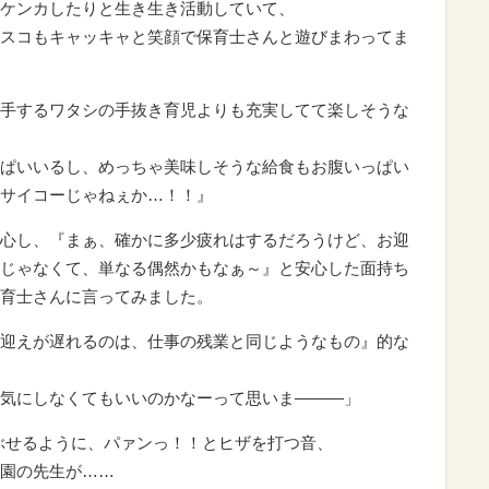
ケンカしたりと生き生き活動していて、
スコもキャッキャと笑顔で保育士さんと遊びまわってま
手するワタシの手抜き育児よりも充実してて楽しそうな
ぱいいるし、めっちゃ美味しそうな給食もお腹いっぱい
サイコーじゃねぇか…！！』
心し、『まぁ、確かに多少疲れはするだろうけど、お迎
じゃなくて、単なる偶然かもなぁ～』と安心した面持ち
育士さんに言ってみました。
迎えが遅れるのは、仕事の残業と同じようなもの』的な
気にしなくてもいいのかなーって思いま———」
ぶせるように、パァンっ！！とヒザを打つ音、
園の先生が……