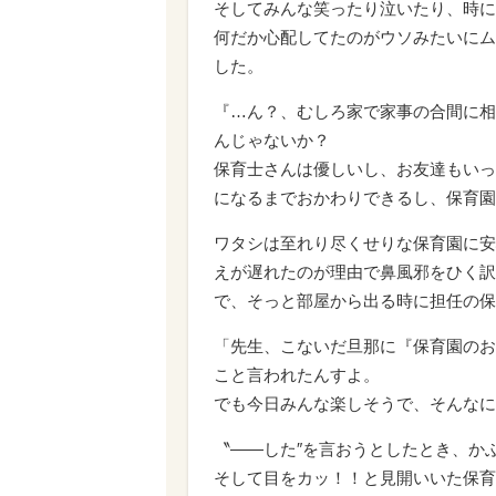
そしてみんな笑ったり泣いたり、時に
何だか心配してたのがウソみたいにム
した。
『…ん？、むしろ家で家事の合間に相
んじゃないか？
保育士さんは優しいし、お友達もいっ
になるまでおかわりできるし、保育園
ワタシは至れり尽くせりな保育園に安
えが遅れたのが理由で鼻風邪をひく訳
で、そっと部屋から出る時に担任の保
「先生、こないだ旦那に『保育園のお
こと言われたんすよ。
でも今日みんな楽しそうで、そんなに
〝——した″を言おうとしたとき、か
そして目をカッ！！と見開いいた
保育