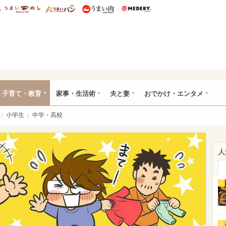
総研 ディズニー特集
mimot.
うまいめし
うまいパン
うまい肉
Medery.
ママ*
子育て・教育
家事・生活術
夫と妻
おでかけ・エンタメ
小学生
中学・高校
人
1
2