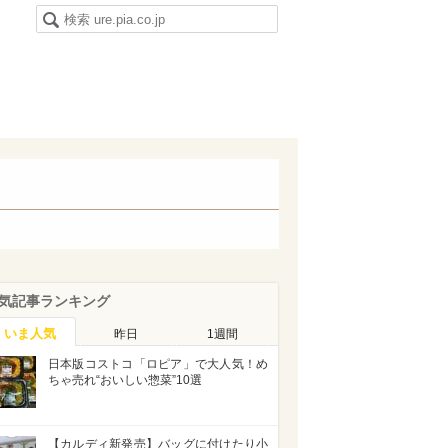
気記事ランキング
いま人気
昨日
1週間
日本版コストコ「ロピア」で大人気！め
ちゃ売れ“おいしい惣菜”10選
【カルディ新発売】バッグに付けたり小