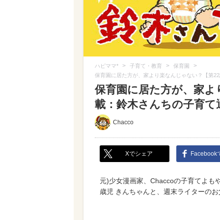
>
>
>
ハピママ*
子育て・教育
保育園
保育園に居た方が、家より楽なんじゃない？【第2
保育園に居た方が、家よ
載：鈴木さんちの子育て
Chacco
Xでシェア
Faceboo
元)少女漫画家、Chaccoの子育てよ
歳児 きんちゃんと、週末ライターの