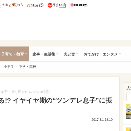
総研 ディズニー特集
mimot.
うまいめし
うまいパン
うまい肉
Medery.
ママ*
子育て・教育
家事・生活術
夫と妻
おでかけ・エンタメ
小学生
中学・高校
人
レ息子”に振り回されるパパの奮闘記
!? イヤイヤ期の“ツンデレ息子”に振
1
2017.3.1 18:10
2