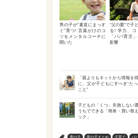
男の子が“素直にまっす
“父の愛”で子
ぐ”育つ! 言葉がけのコ
る! 学力、
ツをメンタルコーチに
「パパ育児」
聞いた
影響
「親よりもネットから情報を
に、父が子どもにすべき“た
こと”
子どもの「くつ」失敗しない
うちでできる「簡単・買い替
ック」
>
男の子
男の子まとめ
子育て
パ