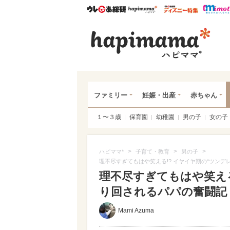
ウレぴあ総研
ハピママ*
ウレぴあ
ハピ
ファミリー
妊娠・出産
赤ちゃん
１〜３歳
保育園
幼稚園
男の子
女の子
>
>
>
ハピママ*
子育て・教育
男の子
理不尽すぎてもはや笑える!? イヤイヤ期の“ツンデ
理不尽すぎてもはや笑える
り回されるパパの奮闘記
Mami Azuma