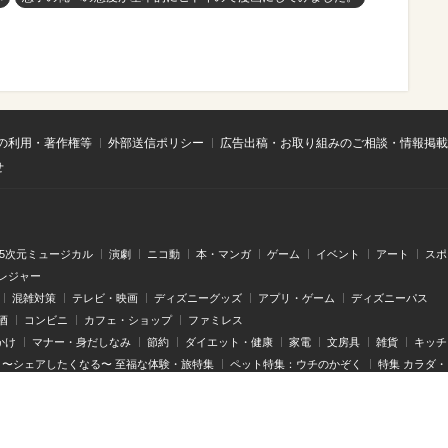
の利用・著作権等
外部送信ポリシー
広告出稿・お取り組みのご相談・情報掲載
せ
.5次元ミュージカル
演劇
ニコ動
本・マンガ
ゲーム
イベント
アート
スポ
レジャー
混雑対策
テレビ・映画
ディズニーグッズ
アプリ・ゲーム
ディズニーパス
酒
コンビニ
カフェ・ショップ
ファミレス
かけ
マナー・身だしなみ
節約
ダイエット・健康
家電
文房具
雑貨
キッチ
〜シェアしたくなる〜 至福な体験・旅特集
ペット特集：ウチのかぞく
特集 カラダ
ぴあ関⻄版WEB
ぴあ中部版WEB
ぴあフィルムフェスティバル(PFF)