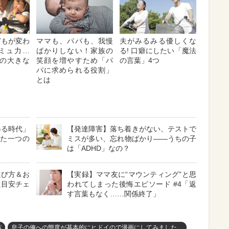
どもが変わ
ママも、パパも、我慢
夫がみるみる優しくな
コミュ力…
ばかりしない！家族の
る! 口癖にしたい「魔法
の大きな
笑顔を増やすため「パ
の言葉」4つ
パに求められる役割」
とは
得る時代」
【発達障害】落ち着きがない、テストで
った一つの
ミスが多い、忘れ物ばかり――うちの子
は「ADHD」なの？
選び方＆お
【実録】ママ友に“マウンティング”と思
え目安チェ
われてしまった後悔エピソード #4「返
す言葉もなく……関係終了」
パ
息子の俺への態度が基本的にヒドイので漫画にしてみました。