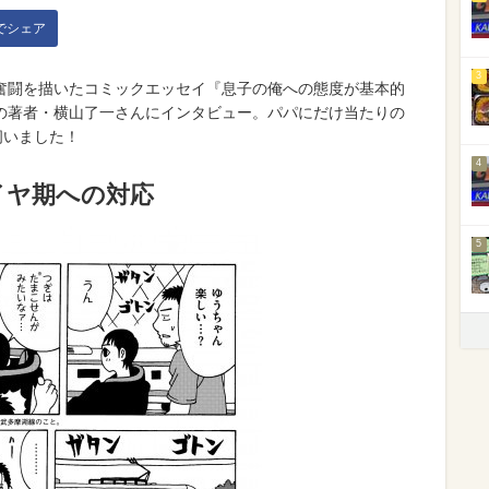
kでシェア
3
奮闘を描いたコミックエッセイ『息子の俺への態度が基本的
の著者・横山了一さんにインタビュー。パパにだけ当たりの
伺いました！
4
イヤ期への対応
5