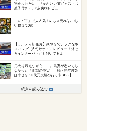
物を入れたい！「かわいい猫グッズ（お
菓子付き）」2点実物レビュー
「ロピア」で大人気！めちゃ売れ“おいし
い惣菜”10選
【カルディ新発売】爽やかでシックなネ
コバッグ（5点セット）レビュー！外せ
るインナーバッグも付いてるよ
元夫は震えながら……。元妻が思いもし
なかった「衝撃の事実」【続・熟年離婚
は幸せか-50代元夫婦の行く末- #22】
続きを読み込む