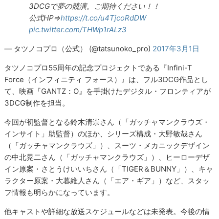
3DCGで夢の競演。ご期待ください！！
公式HP⇒
https://t.co/u4TjcoRdDW
pic.twitter.com/THWp1rALz3
— タツノコプロ（公式） (@tatsunoko_pro)
2017年3月1日
タツノコプロ55周年の記念プロジェクトである『Infini-T
Force（インフィニティ フォース）』は、フル3DCG作品とし
て、映画『GANTZ：O』を手掛けたデジタル・フロンティアが
3DCG制作を担当。
今回が初監督となる鈴木清崇さん（「ガッチャマンクラウズ・
インサイト」助監督）のほか、シリーズ構成・大野敏哉さん
（「ガッチャマンクラウズ」）、スーツ・メカニックデザイン
の中北晃二さん（「ガッチャマンクラウズ」）、ヒーローデザ
イン原案・さとうけいいちさん（「TIGER＆BUNNY」）、キャ
ラクター原案・大暮維人さん（「エア・ギア」）など、スタッ
フ情報も明らかになっています。
他キャストや詳細な放送スケジュールなどは未発表。今後の情