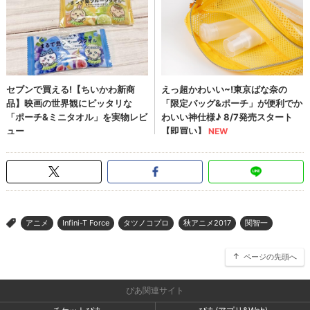
アニメ
Infini-T Force
タツノコプロ
秋アニメ2017
関智一
>
ページの先頭へ
ぴあ関連サイト