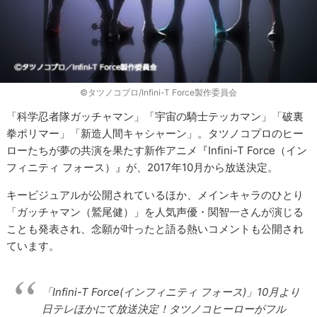
©タツノコプロ/Infini-T Force製作委員会
「科学忍者隊ガッチャマン」「宇宙の騎士テッカマン」「破裏
拳ポリマー」「新造人間キャシャーン」。タツノコプロのヒー
ローたちが夢の共演を果たす新作アニメ『Infini-T Force（イン
フィニティ フォース）』が、2017年10月から放送決定。
キービジュアルが公開されているほか、メインキャラのひとり
「ガッチャマン（鷲尾健）」を人気声優・関智一さんが演じる
ことも発表され、念願が叶ったと語る熱いコメントも公開され
ています。
「Infini-T Force(インフィニティ フォース)」10月より
日テレほかにて放送決定！タツノコヒーローがフル