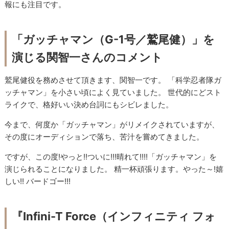
報にも注目です。
「ガッチャマン（G-1号／鷲尾健）」を
演じる関智一さんのコメント
鷲尾健役を務めさせて頂きます、関智一です。 「科学忍者隊ガ
ッチャマン」を小さい頃によく見ていました。 世代的にどスト
ライクで、格好いい決め台詞にもシビレました。
今まで、何度か「ガッチャマン」がリメイクされていますが、
その度にオーディションで落ち、苦汁を嘗めてきました。
ですが、この度!やっと!!ついに!!!晴れて!!!!「ガッチャマン」を
演じられることになりました。 精一杯頑張ります。やった～!嬉
しい!! バードゴー!!!
『Infini-T Force（インフィニティ フォ