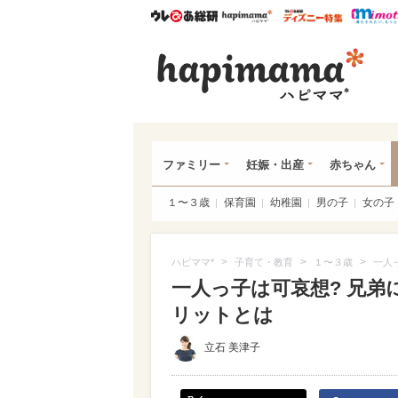
ウレぴあ総研
ハピママ*
ウレぴあ
ハピ
ファミリー
妊娠・出産
赤ちゃん
１〜３歳
保育園
幼稚園
男の子
女の子
>
>
>
ハピママ*
子育て・教育
１〜３歳
一人
一人っ子は可哀想? 兄
リットとは
立石 美津子