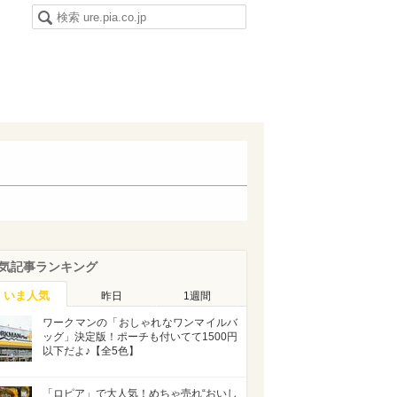
気記事ランキング
いま人気
昨日
1週間
ワークマンの「おしゃれなワンマイルバ
ッグ」決定版！ポーチも付いてて1500円
以下だよ♪【全5色】
「ロピア」で大人気！めちゃ売れ“おいし