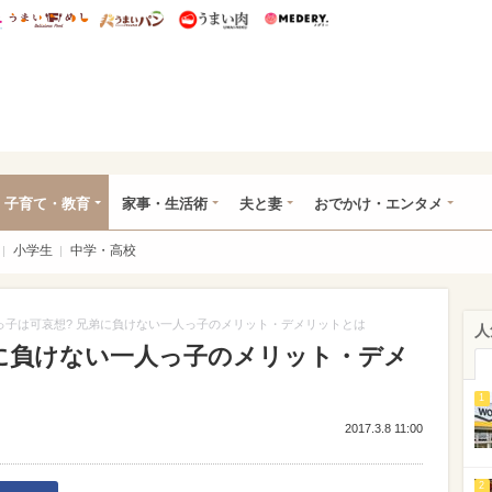
総研 ディズニー特集
mimot.
うまいめし
うまいパン
うまい肉
Medery.
ママ*
子育て・教育
家事・生活術
夫と妻
おでかけ・エンタメ
小学生
中学・高校
っ子は可哀想? 兄弟に負けない一人っ子のメリット・デメリットとは
人
弟に負けない一人っ子のメリット・デメ
1
2017.3.8 11:00
2