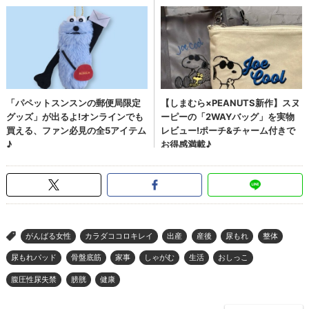
がんばる女性
カラダココロキレイ
出産
産後
尿もれ
整体
>
尿もれパッド
骨盤底筋
家事
しゃがむ
生活
おしっこ
腹圧性尿失禁
膀胱
健康