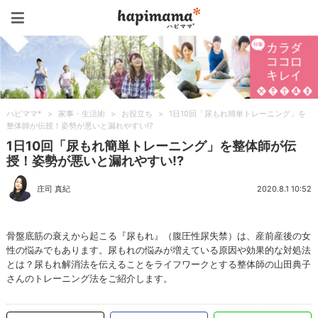
ハピママ*
ハピママ*
>
家事・生活術
>
お役立ち
>
1日10回「尿もれ簡単トレーニング」を
整体師が伝授！姿勢が悪いと漏れやすい!?
1日10回「尿もれ簡単トレーニング」を整体師が伝
授！姿勢が悪いと漏れやすい!?
庄司 真紀
2020.8.1 10:52
骨盤底筋の衰えから起こる『尿もれ』（腹圧性尿失禁）は、産前産後の女
性の悩みでもあります。尿もれの悩みが増えている原因や効果的な対処法
とは？尿もれ解消法を伝えることをライフワークとする整体師の山田典子
さんのトレーニング法をご紹介します。