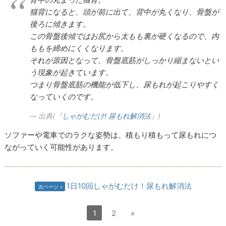
猫背になると、頭が前に出て、背中が丸くなり、骨盤が
後ろに傾きます。
この骨盤後傾ではお尻から太もも裏が硬くなるので、内
ももを締めにくくなります。
それが原因となって、骨盤底筋がしっかり縮まないとい
う現象が起きています。
つまり骨盤底筋の機能が低下し、尿もれが起こりやすく
なっていくのです。
出典(『
しゃがむだけ! 尿もれ解消法
』)
ソファーや電車でのラクな姿勢は、積もり積もって尿もれにつ
ながっていく可能性があります。
1日10回しゃがむだけ！尿もれ解消法
次ページ
1
2
»