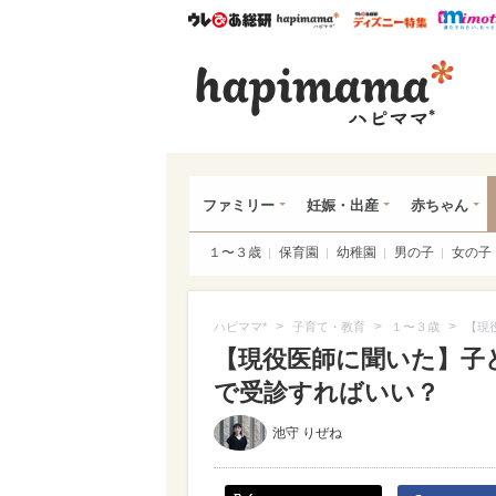
ウレぴあ総研
ハピママ*
ウレぴあ
ハピ
ファミリー
妊娠・出産
赤ちゃん
１〜３歳
保育園
幼稚園
男の子
女の子
>
>
>
ハピママ*
子育て・教育
１〜３歳
【現
【現役医師に聞いた】子
で受診すればいい？
池守 りぜね