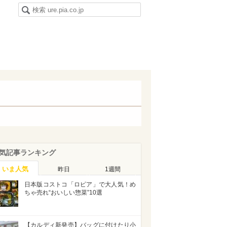
気記事ランキング
いま人気
昨日
1週間
日本版コストコ「ロピア」で大人気！め
ちゃ売れ“おいしい惣菜”10選
【カルディ新発売】バッグに付けたり小