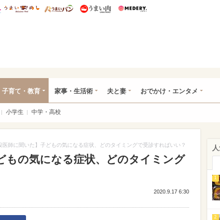
総研 ディズニー特集
mimot.
うまいめし
うまいパン
うまい肉
Medery.
ママ*
子育て・教育
家事・生活術
夫と妻
おでかけ・エンタメ
小学生
中学・高校
役医師に聞いた】子どもの気になる症状、どのタイミングで受診すればいい？
人
どもの気になる症状、どのタイミング
1
2020.9.17 6:30
2