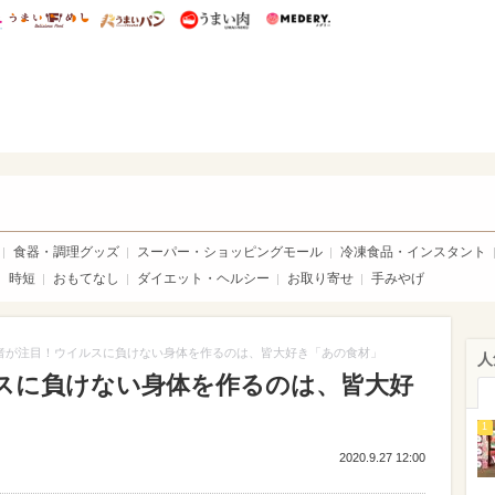
総研 ディズニー特集
mimot.
うまいめし
うまいパン
うまい肉
Medery.
ママ*
食器・調理グッズ
スーパー・ショッピングモール
冷凍食品・インスタント
時短
おもてなし
ダイエット・ヘルシー
お取り寄せ
手みやげ
者が注目！ウイルスに負けない身体を作るのは、皆大好き「あの食材」
人
スに負けない身体を作るのは、皆大好
1
2020.9.27 12:00