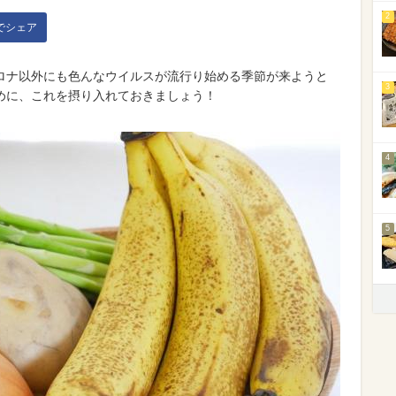
2
kでシェア
ロナ以外にも色んなウイルスが流行り始める季節が来ようと
3
めに、これを摂り入れておきましょう！
4
5