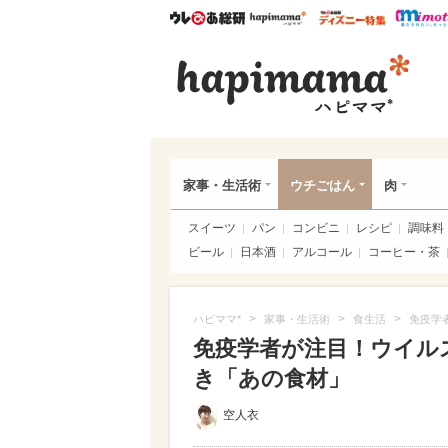
ウレぴあ総研
ハピママ*
ウレぴあ
ハピ
家事・生活術
ウチごはん
肉
スイーツ
パン
コンビニ
レシピ
調味料
ビール
日本酒
アルコール
コーヒー・茶
>
>
>
ハピママ*
家事・生活術
食生活
免疫学
免疫学者が注目！ウイル
き「あの食材」
空人衣