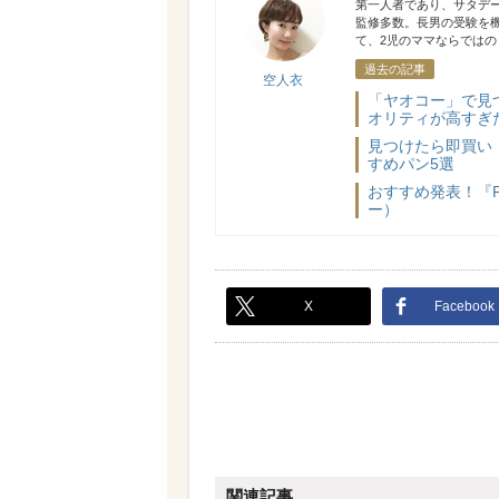
第一人者であり、サタデー
監修多数。長男の受験を
て、2児のママならでは
過去の記事
空人衣
「ヤオコー」で見
オリティが高すぎ
見つけたら即買い
すめパン5選
おすすめ発表！『
ー）
X
Facebook
関連記事