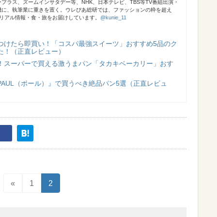
プラス、ズームインサタデー等、NHK、日本テレビ、TBS等TV番組出演・
機に、執筆業に重きを置く。ウレぴあ総研では、ファッションの枠を超え
のリアル情報・食・旅をお届けしています。
@kunie_11
つけたら即買い！「コスパ最強スイーツ」おすすめ5品のク
た！（正直レビュー）
！スーパーで買える激うまパン「タカキベーカリー」おす
PAUL（ポール）』で買うべき絶品パン5選（正直レビュ
«
1
2