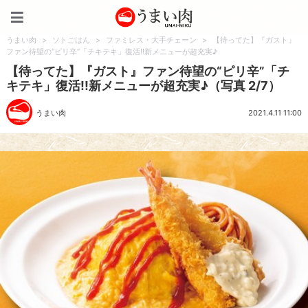
うまい肉
うまい肉
>
ソトごはん
>
ファミレス・大手チェーン
>
【待ってた】『ガスト』
ファン待望の“ピリ辛”「チキテキ」復活!!新メニューが超充実♪
【待ってた】『ガスト』ファン待望の“ピリ辛”「チ
キテキ」復活!!新メニューが超充実♪（写真 2/7）
うまい肉
2021.4.11 11:00