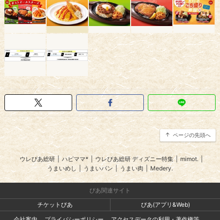
ページの先頭へ
ウレぴあ総研
|
ハピママ*
|
ウレぴあ総研 ディズニー特集
|
mimot.
|
うまいめし
|
うまいパン
|
うまい肉
|
Medery.
ぴあ関連サイト
チケットぴあ
ぴあ(アプリ&Web)
会社案内
プライバシーポリシー
アクセスデータの利用・著作権等