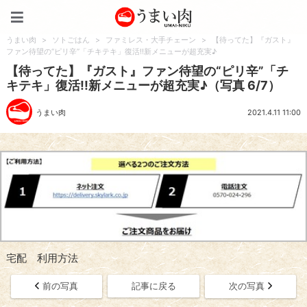
うまい肉
うまい肉
>
ソトごはん
>
ファミレス・大手チェーン
>
【待ってた】『ガスト』
ファン待望の“ピリ辛”「チキテキ」復活!!新メニューが超充実♪
【待ってた】『ガスト』ファン待望の“ピリ辛”「チ
キテキ」復活!!新メニューが超充実♪（写真 6/7）
うまい肉
2021.4.11 11:00
宅配 利用方法
前の写真
記事に戻る
次の写真