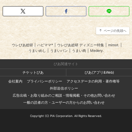
ページの先頭へ
ウレぴあ総研
|
ハピママ*
|
ウレぴあ総研 ディズニー特集
|
mimot.
|
うまいめし
|
うまいパン
|
うまい肉
|
Medery.
ぴあ関連サイト
チケットぴあ
ぴあ(アプリ&Web)
会社案内
プライバシーポリシー
アクセスデータの利用・著作権等
外部送信ポリシー
広告出稿・お取り組みのご相談・情報掲載・その他お問い合わせ
一般の読者の方・ユーザーの方からのお問い合わせ
Copyright (C) PIA Corporation. All Rights Reserved.