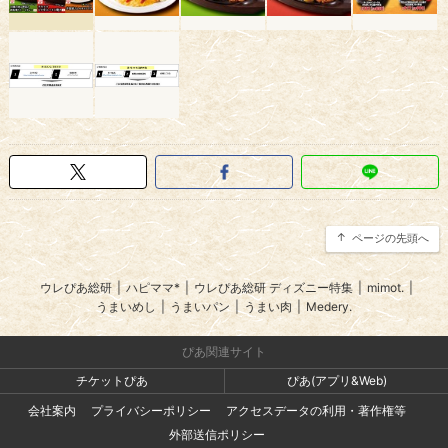
ページの先頭へ
ウレぴあ総研
|
ハピママ*
|
ウレぴあ総研 ディズニー特集
|
mimot.
|
うまいめし
|
うまいパン
|
うまい肉
|
Medery.
ぴあ関連サイト
チケットぴあ
ぴあ(アプリ&Web)
会社案内
プライバシーポリシー
アクセスデータの利用・著作権等
外部送信ポリシー