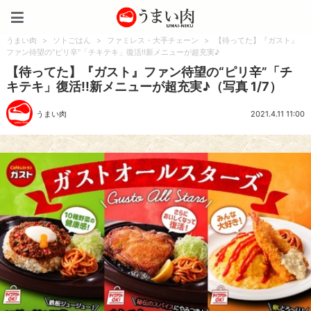
うまい肉
うまい肉
>
ソトごはん
>
ファミレス・大手チェーン
>
【待ってた】『ガスト』
ファン待望の“ピリ辛”「チキテキ」復活!!新メニューが超充実♪
【待ってた】『ガスト』ファン待望の“ピリ辛”「チ
キテキ」復活!!新メニューが超充実♪（写真 1/7）
うまい肉
2021.4.11 11:00