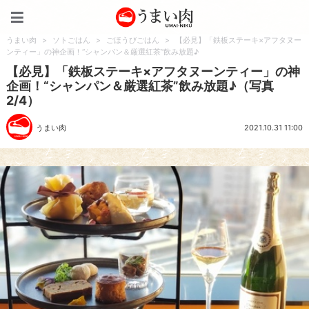
うまい肉
うまい肉
>
ソトごはん
>
ごほうびごはん
>
【必見】「鉄板ステーキ×アフタヌー
ンティー」の神企画！“シャンパン＆厳選紅茶”飲み放題♪
【必見】「鉄板ステーキ×アフタヌーンティー」の神
企画！“シャンパン＆厳選紅茶”飲み放題♪（写真
2/4）
うまい肉
2021.10.31 11:00