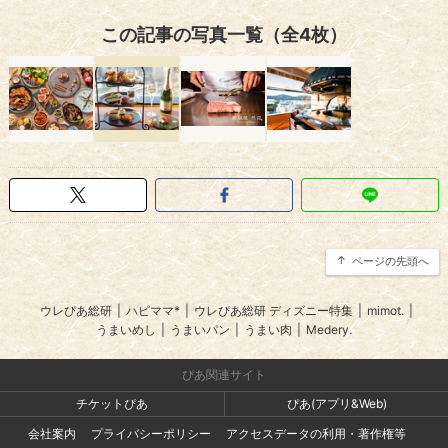
この記事の写真一覧（全4枚）
ページの先頭へ
ウレぴあ総研
|
ハピママ*
|
ウレぴあ総研 ディズニー特集
|
mimot.
|
うまいめし
|
うまいパン
|
うまい肉
|
Medery.
ぴあ関連サイト
チケットぴあ
ぴあ(アプリ&Web)
会社案内
プライバシーポリシー
アクセスデータの利用・著作権等