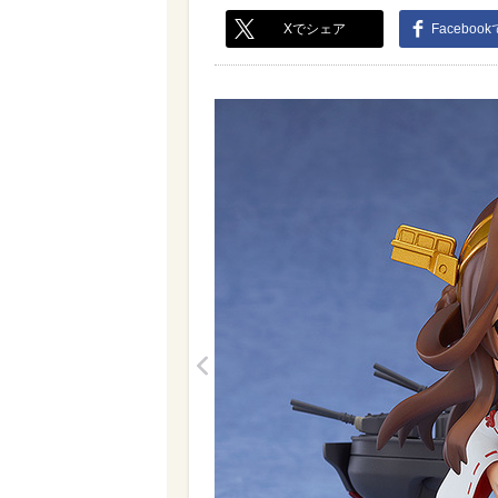
Xでシェア
Faceboo
<