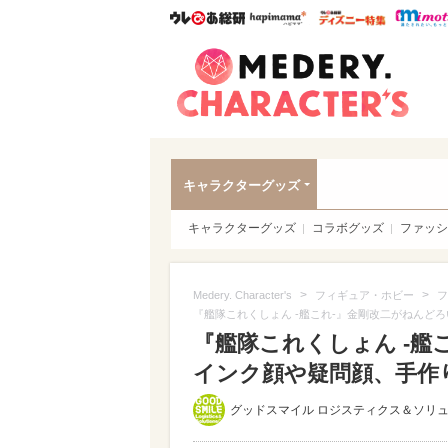
ウレぴあ総研
ハピママ*
ウレぴあ
Meder
キャラクターグッズ
キャラクターグッズ
コラボグッズ
ファッシ
>
>
Medery. Character's
フィギュア・ホビー
フ
『艦隊これくしょん -艦これ-』金剛改二がねんど
『艦隊これくしょん -艦
インク顔や疑問顔、手作り
グッドスマイル ロジスティクス＆ソリ