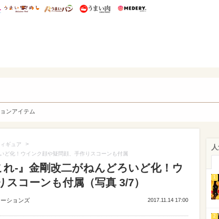
総研 ディズニー特集
mimot.
うまいめし
うまいパン
うまい肉
Medery.
y. Character's
ョンアイテム
>
ィギュア
人
ろいど化！ウインク顔や疑問顔、手作りスコーンも付属
これ-』金剛改二がねんどろいど化！ウ
1
スコーンも付属（写真 3/7）
ューションズ
2017.11.14 17:00
2