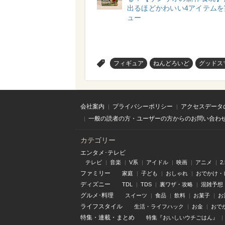
出るほどかわいい4アイテムを
ュー
>
フィギュア
ねんどろいど
グッドス
会社案内
プライバシーポリシー
アクセスデータ
一般の読者の方・ユーザーの方からのお問い合わ
カテゴリー
エンタメ･テレビ
テレビ
音楽
V系
アイドル
映画
アニメ
2
ファミリー
家庭
子ども
おしゃれ
おでかけ・
ディズニー
TDL
TDS
裏ワザ・攻略
混雑予想
グルメ･料理
スイーツ
食品
飲料
お菓子
お
ライフスタイル
生活・ライフハック
お金
おで
特集
・
連載
・
まとめ
特集『おいしいウチごはん』