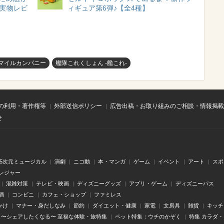
実物レビ
ィギュア第6弾♪【全4種】
マイルカンパニー
艦隊これくしょん -艦これ-
の利用・著作権等
外部送信ポリシー
広告出稿・お取り組みのご相談・情報掲載
せ
.5次元ミュージカル
演劇
ニコ動
本・マンガ
ゲーム
イベント
アート
スポ
レジャー
混雑対策
テレビ・映画
ディズニーグッズ
アプリ・ゲーム
ディズニーパス
酒
コンビニ
カフェ・ショップ
ファミレス
かけ
マナー・身だしなみ
節約
ダイエット・健康
家電
文房具
雑貨
キッチ
〜シェアしたくなる〜 至福な体験・旅特集
ペット特集：ウチのかぞく
特集 カラダ