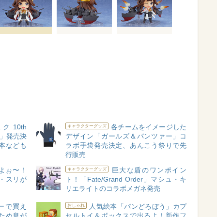
 10th
各チームをイメージした
キャラクターグッズ
 Box」発売決
デザイン「ガールズ＆パンツァー」コ
本なども
ラボ手袋発売決定、あんこう祭りで先
行販売
よぉ〜！
巨大な盾のワンポイン
キャラクターグッズ
・スリが
ト！「Fate/Grand Order」マシュ・キ
リエライトのコラボメガネ発売
ーで買え
人気絵本「パンどろぼう」カプ
おしゃれ
ため息が
セルトイ＆ボックスで出るよ！新作フ