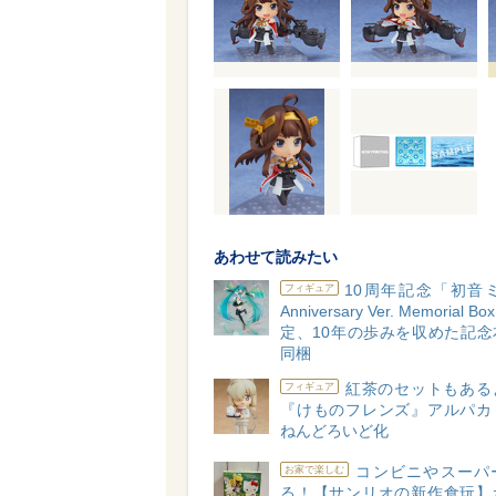
あわせて読みたい
10周年記念「初音ミク
フィギュア
Anniversary Ver. Memorial
定、10年の歩みを収めた記念
同梱
紅茶のセットもある
フィギュア
『けものフレンズ』アルパカ
ねんどろいど化
コンビニやスーパ
お家で楽しむ
る！【サンリオの新作食玩】