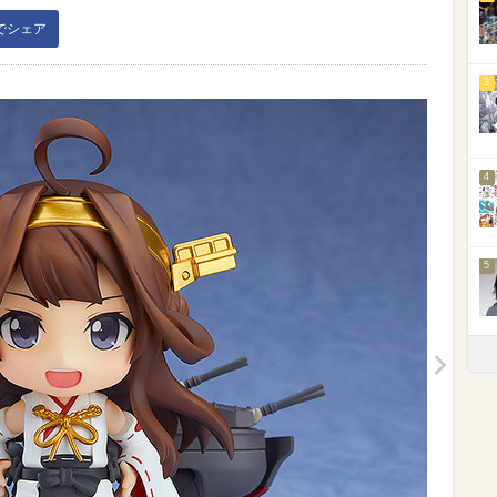
kでシェア
3
4
5