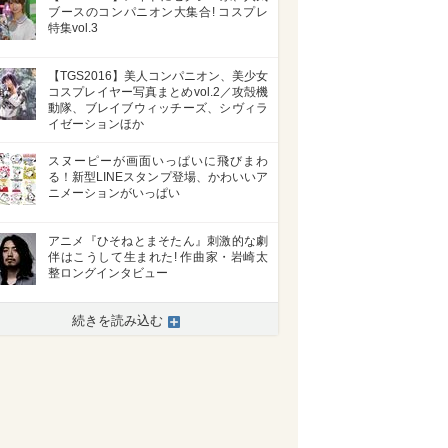
ブースのコンパニオン大集合! コスプレ
特集vol.3
【TGS2016】美人コンパニオン、美少女
コスプレイヤー写真まとめvol.2／攻殻機
動隊、ブレイブウィッチーズ、シヴィラ
イゼーションほか
スヌーピーが画面いっぱいに飛びまわ
る！新型LINEスタンプ登場、かわいいア
ニメーションがいっぱい
アニメ『ひそねとまそたん』刺激的な劇
伴はこうして生まれた! 作曲家・岩崎太
整ロングインタビュー
続きを読み込む
>