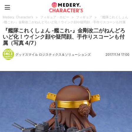
Medery. Character's
Medery. Character's
>
フィギュア・ホビー
>
フィギュア
>
『艦隊これくしょん
-艦これ-』金剛改二がねんどろいど化！ウインク顔や疑問顔、手作りスコーンも付属
『艦隊これくしょん -艦これ-』金剛改二がねんどろ
いど化！ウインク顔や疑問顔、手作りスコーンも付
属（写真 4/7）
グッドスマイル ロジスティクス＆ソリューションズ
2017.11.14 17:00