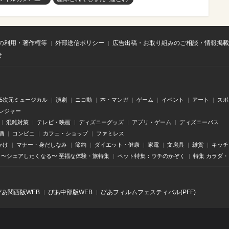
の利用・著作権等
外部送信ポリシー
広告出稿・お取り組みのご相談・情報掲載
せ
.5次元ミュージカル
演劇
ニコ動
本・マンガ
ゲーム
イベント
アート
スポ
レジャー
混雑対策
テレビ・映画
ディズニーグッズ
アプリ・ゲーム
ディズニーパス
酒
コンビニ
カフェ・ショップ
ファミレス
かけ
マナー・身だしなみ
節約
ダイエット・健康
家電
文房具
雑貨
キッチ
〜シェアしたくなる〜 至福な体験・旅特集
ペット特集：ウチのかぞく
特集 カラダ
ぴあ関⻄版WEB
ぴあ中部版WEB
ぴあフィルムフェスティバル(PFF)