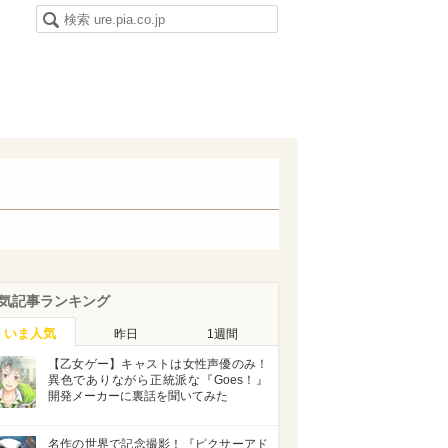
気記事ランキング
いま人気
昨日
1週間
【乙女ゲー】キャストは女性声優のみ！
異色でありながら正統派な『Goes！』
開発メーカーに裏話を聞いてみた
名作の世界で記念撮影！『ピクサーアド