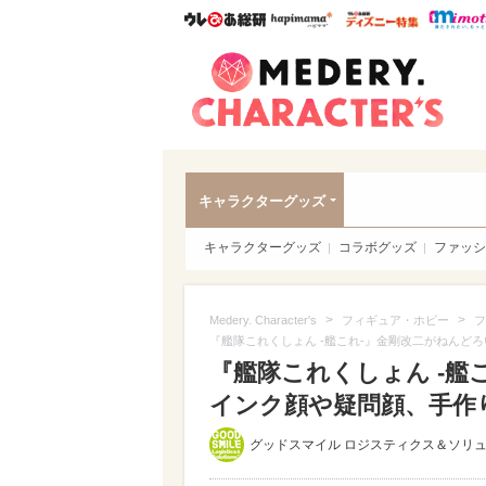
ウレぴあ総研
ハピママ*
ウレぴあ
Meder
キャラクターグッズ
キャラクターグッズ
コラボグッズ
ファッシ
>
>
Medery. Character's
フィギュア・ホビー
フ
『艦隊これくしょん -艦これ-』金剛改二がねんど
『艦隊これくしょん -艦
インク顔や疑問顔、手作り
グッドスマイル ロジスティクス＆ソリ