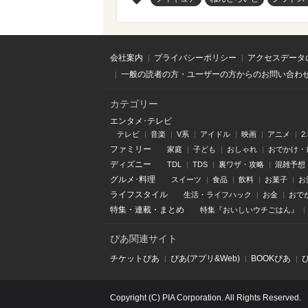
会社案内
プライバシーポリシー
アクセスデータ
一般の読者の方・ユーザーの方からのお問い合わ
カテゴリー
エンタメ･テレビ
テレビ
音楽
V系
アイドル
映画
アニメ
2
ファミリー
家庭
子ども
おしゃれ
おでかけ・
ディズニー
TDL
TDS
裏ワザ・攻略
混雑予想
グルメ･料理
スイーツ
食品
飲料
お菓子
お
ライフスタイル
生活・ライフハック
お金
おで
特集
・
連載
・
まとめ
特集『おいしいウチごはん』
ぴあ関連サイト
チケットぴあ
ぴあ(アプリ&Web)
BOOKぴあ
Copyright (C) PIA Corporation. All Rights Reserved.