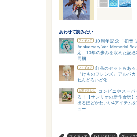
あわせて読みたい
10周年記念「初音ミク
フィギュア
Anniversary Ver. Memorial
定、10年の歩みを収めた記念
同梱
紅茶のセットもある
フィギュア
『けものフレンズ』アルパカ
ねんどろいど化
コンビニやスーパ
お家で楽しむ
る！【サンリオの新作食玩】
出るほどかわいい4アイテムを
ュー
>
フィギュア
ねんどろいど
グッドス