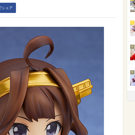
kでシェア
3
4
5