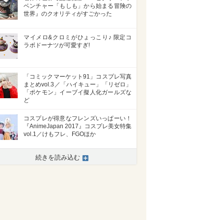
ベンチャー「もしも」から始まる冒険の
世界』のクオリティがすごかった
マイメロ&クロミがひょっこり♪ 限定コ
ラボドーナツが可愛すぎ!
「コミックマーケット91」コスプレ写真
まとめvol.3／「ハイキュー」「リゼロ」
「ポケモン」イーブイ擬人化ガールズな
ど
コスプレが得意なフレンズいっぱーい！
『AnimeJapan 2017』コスプレ美女特集
vol.1／けもフレ、FGOほか
続きを読み込む