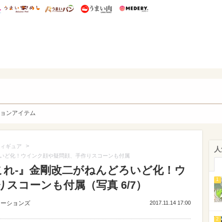
総研 ディズニー特集
mimot.
うまいめし
うまいパン
うまい肉
Medery.
y. Character's
ョンアイテム
>
ィギュア
人
ろいど化！ウインク顔や疑問顔、手作りスコーンも付属
これ-』金剛改二がねんどろいど化！ウ
1
スコーンも付属（写真 6/7）
ューションズ
2017.11.14 17:00
2