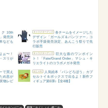
 10th
各チームをイメージした
キャラクターグッズ
 Box」発売決
デザイン「ガールズ＆パンツァー」コ
本なども
ラボ手袋発売決定、あんこう祭りで先
行販売
よぉ〜！
巨大な盾のワンポイン
キャラクターグッズ
・スリが
ト！「Fate/Grand Order」マシュ・キ
リエライトのコラボメガネ発売
ーで買え
人気絵本「パンどろぼう」カプ
おしゃれ
ため息が
セルトイ＆ボックスで出るよ！新作フ
実物レビ
ィギュア第6弾♪【全4種】
マイルカンパニー
艦隊これくしょん -艦これ-