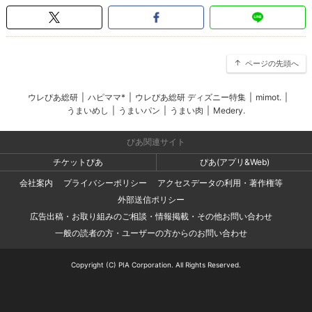
ページの先頭へ
ウレぴあ総研
|
ハピママ*
|
ウレぴあ総研 ディズニー特集
|
mimot.
|
うまいめし
|
うまいパン
|
うまい肉
|
Medery.
ぴあ関連サイト
チケットぴあ
ぴあ(アプリ&Web)
会社案内
プライバシーポリシー
アクセスデータの利用・著作権等
外部送信ポリシー
広告出稿・お取り組みのご相談・情報掲載・その他お問い合わせ
一般の読者の方・ユーザーの方からのお問い合わせ
Copyright (C) PIA Corporation. All Rights Reserved.