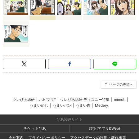
ページの先頭へ
ウレぴあ総研
|
ハピママ*
|
ウレぴあ総研 ディズニー特集
|
mimot.
|
うまいめし
|
うまいパン
|
うまい肉
|
Medery.
ぴあ関連サイト
チケットぴあ
ぴあ(アプリ&Web)
会社案内
プライバシーポリシー
アクセスデータの利用・著作権等