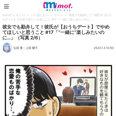
mimot.(ミモット)
mimot.(ミモット)
>
いい恋したい
>
デート
>
彼女でも勘弁して！彼氏が【おう
ちデート】でやめてほしいと思うこと #17「“一緒に”楽しみたいのに…」
彼女でも勘弁して！彼氏が【おうちデート】でやめ
てほしいと思うこと #17「“一緒に”楽しみたいの
に…」（写真 2/6）
弘田 香
・
上田 耀子
2022.1.3 12:00