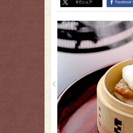
Xでシェア
Faceboo
<