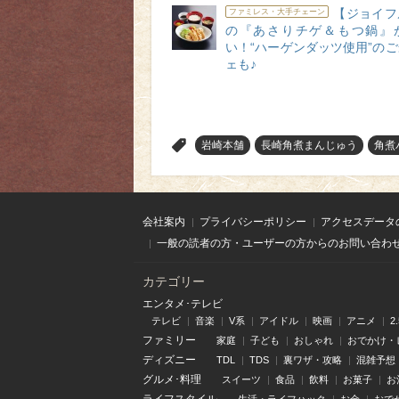
【ジョイフ
ファミレス・大手チェーン
の『あさりチゲ＆もつ鍋』
い！“ハーゲンダッツ使用”の
ェも♪
>
岩崎本舗
長崎角煮まんじゅう
角煮
会社案内
プライバシーポリシー
アクセスデータ
一般の読者の方・ユーザーの方からのお問い合わ
カテゴリー
エンタメ･テレビ
テレビ
音楽
V系
アイドル
映画
アニメ
2
ファミリー
家庭
子ども
おしゃれ
おでかけ・
ディズニー
TDL
TDS
裏ワザ・攻略
混雑予想
グルメ･料理
スイーツ
食品
飲料
お菓子
お