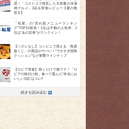
奨！「コストコで発見した大容量の冷凍
神グルメ」3品を実食レビュー【夏の救
世主】
「松屋」の“売れ筋メニューランキン
グ”TOP10発表！1位は不動の人気丼、2
位は“あの定食”がランクイン！
【ハズレなし】コンビニで買える「鳥貴
族くじ」の賞品がヤバい！“でかすぎ焼鳥
クッション”など衝撃ラインナップ
【ロピア実食】焼くだけで激ウマ！「ロ
ピアの味付け肉」食べて選んだ“本当にお
いしい5品”はコレ!!
>
続きを読み込む