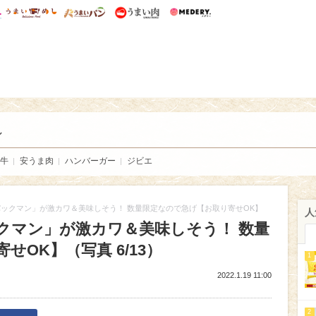
総研 ディズニー特集
mimot.
うまいめし
うまいパン
うまい肉
Medery.
い肉
し
牛
安うま肉
ハンバーガー
ジビエ
ックマン」が激カワ＆美味しそう！ 数量限定なので急げ【お取り寄せOK】
人
クマン」が激カワ＆美味しそう！ 数量
OK】（写真 6/13）
1
2022.1.19 11:00
2