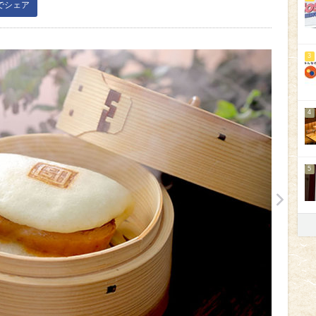
kでシェア
3
4
5