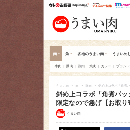
ウレぴあ総研
ハピママ*
ウレぴあ
うま
肉
魚
各地のうまい肉
うまいめ
牛肉
豚肉
鶏肉
焼肉
カレー
ブランド
>
>
>
うまい肉
肉
豚肉
斜め上コラボ「角煮パ
斜め上コラボ「角煮パッ
限定なので急げ【お取り寄せ
うまい肉