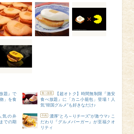
放題』で
【超オトク】時間無制限『激安
食べ放題
物」を食
食べ放題』に「カニ小籠包」登場！人
気“韓国グルメ”も好きなだけ♪
人気の弁
濃厚“とろ～りチーズ”が激ウマ♪ こ
牛肉
日までの期
だわり『グルメバーガー』が至福クオ
リティ