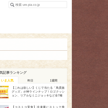
気記事ランキング
いま人気
昨日
1週間
【これは欲しい】くじで当たる「鳥貴族
グッズ」が神ラインナップ！ロゴクッシ
ョン、リアルなミニジョッキなど全7種
【コストコ実食】冷凍庫にストック推