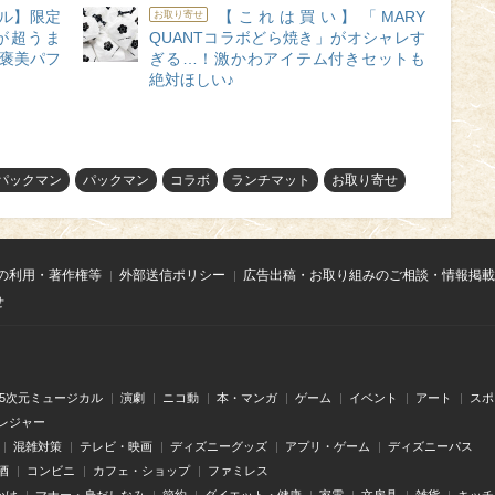
ル】限定
【これは買い】「MARY
お取り寄せ
が超うま
QUANTコラボどら焼き」がオシャレす
ご褒美パフ
ぎる…！激かわアイテム付きセットも
絶対ほしい♪
パックマン
パックマン
コラボ
ランチマット
お取り寄せ
の利用・著作権等
外部送信ポリシー
広告出稿・お取り組みのご相談・情報掲載
せ
.5次元ミュージカル
演劇
ニコ動
本・マンガ
ゲーム
イベント
アート
スポ
レジャー
混雑対策
テレビ・映画
ディズニーグッズ
アプリ・ゲーム
ディズニーパス
酒
コンビニ
カフェ・ショップ
ファミレス