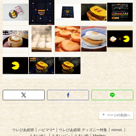
ページの先頭へ
ウレぴあ総研
|
ハピママ*
|
ウレぴあ総研 ディズニー特集
|
mimot.
|
うまいめし
|
うまいパン
|
うまい肉
|
Medery.