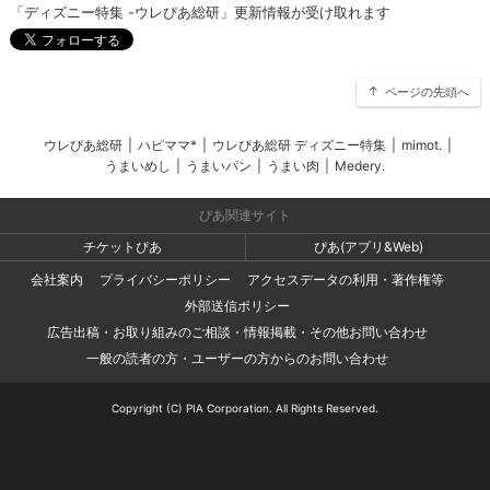
「ディズニー特集 -ウレぴあ総研」更新情報が受け取れます
ページの先頭へ
ウレぴあ総研
|
ハピママ*
|
ウレぴあ総研 ディズニー特集
|
mimot.
|
うまいめし
|
うまいパン
|
うまい肉
|
Medery.
ぴあ関連サイト
チケットぴあ
ぴあ(アプリ&Web)
会社案内
プライバシーポリシー
アクセスデータの利用・著作権等
外部送信ポリシー
広告出稿・お取り組みのご相談・情報掲載・その他お問い合わせ
一般の読者の方・ユーザーの方からのお問い合わせ
Copyright (C) PIA Corporation. All Rights Reserved.