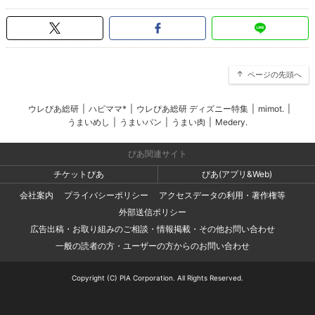
ページの先頭へ
ウレぴあ総研
|
ハピママ*
|
ウレぴあ総研 ディズニー特集
|
mimot.
|
うまいめし
|
うまいパン
|
うまい肉
|
Medery.
ぴあ関連サイト
チケットぴあ
ぴあ(アプリ&Web)
会社案内
プライバシーポリシー
アクセスデータの利用・著作権等
外部送信ポリシー
広告出稿・お取り組みのご相談・情報掲載・その他お問い合わせ
一般の読者の方・ユーザーの方からのお問い合わせ
Copyright (C) PIA Corporation. All Rights Reserved.