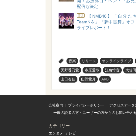
開！お披露目イベント『お見
配信も決定
【NMB48】「自分た
音楽
TeamNを」『夢中雷舞』オ
ライブレポート！
>
音楽
リリース
オンラインライブ
天野香乃愛
市原愛弓
江角怜音
大信
山田杏佳
山野愛月
AKB
会社案内
プライバシーポリシー
アクセスデータ
一般の読者の方・ユーザーの方からのお問い合わ
カテゴリー
エンタメ･テレビ