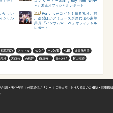
立て会』
コンサート〜Sailing day from NANA
～』濃密オフィシャルレポート
ちらしい
Perfume完コピも！柚希礼音、村
音楽
フィシャル
川絵梨ほかアミューズ所属女優の豪華
共演 『ハンサムW LIVE』オフィシャル
レポート
指原莉乃
アイドル
≒JOY
＝LOVE
≠ME
逢田珠里依
田美月
大西葵
高橋舞
福山萌叶
藤沢莉子
村山結香
の利用・著作権等
外部送信ポリシー
広告出稿・お取り組みのご相談・情報掲載
せ