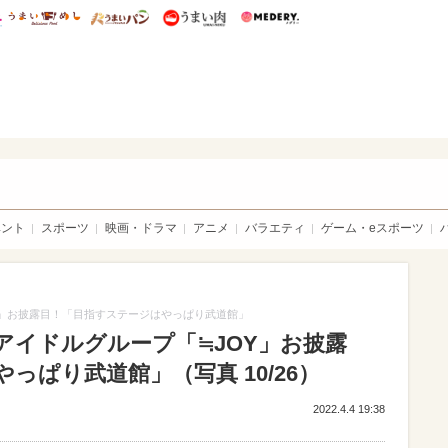
総研 ディズニー特集
mimot.
うまいめし
うまいパン
うまい肉
Medery.
sible
ベント
スポーツ
映画・ドラマ
アニメ
バラエティ
ゲーム・eスポーツ
Y」お披露目！「目指すステージはやっぱり武道館」
アイドルグループ「≒JOY」お披露
っぱり武道館」（写真 10/26）
2022.4.4 19:38