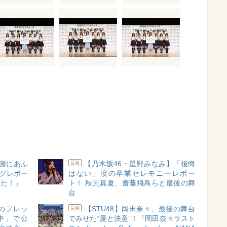
感謝にあふ
【乃木坂46・星野みなみ】「後悔
音楽
ングレポー
はない」涙の卒業セレモニーレポー
した！」
ト！ 秋元真夏、齋藤飛鳥らと最後の舞
台
ちのフレッ
【STU48】岡田奈々、最後の舞台
音楽
中」で公
でみせた“愛と決意”！『岡田奈々ラスト