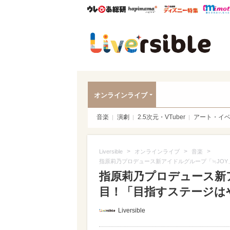
ウレぴあ総研
ハピママ*
ウレぴあ
Liver
オンラインライブ
音楽
演劇
2.5次元・VTuber
アート・イ
>
>
>
Liversible
オンラインライブ
音楽
指原莉乃プロデュース新アイドルグループ「≒JO
指原莉乃プロデュース新
目！「目指すステージはや
Liversible