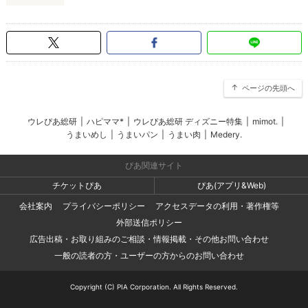
ページの先頭へ
ウレぴあ総研
|
ハピママ*
|
ウレぴあ総研 ディズニー特集
|
mimot.
|
うまいめし
|
うまいパン
|
うまい肉
|
Medery.
ぴあ関連サイト
チケットぴあ
ぴあ(アプリ&Web)
会社案内
プライバシーポリシー
アクセスデータの利用・著作権等
外部送信ポリシー
広告出稿・お取り組みのご相談・情報掲載・その他お問い合わせ
一般の読者の方・ユーザーの方からのお問い合わせ
Copyright (C) PIA Corporation. All Rights Reserved.